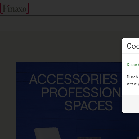
Coo
Diese 
Durch 
www.p