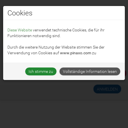
Cookies
☰ MENU
Diese Website
verwendet technische Cookies, die für ihr
Funktionieren notwendig sind.
🌐
Deutsch
Durch die weitere Nutzung der Website stimmen Sie der
Verwendung von Cookies auf
www.pinaxo.com
zu
Ich stimme zu
Vollständige Information lesen
TESTE PINAXO KOSTENLOS !
ANMELDEN