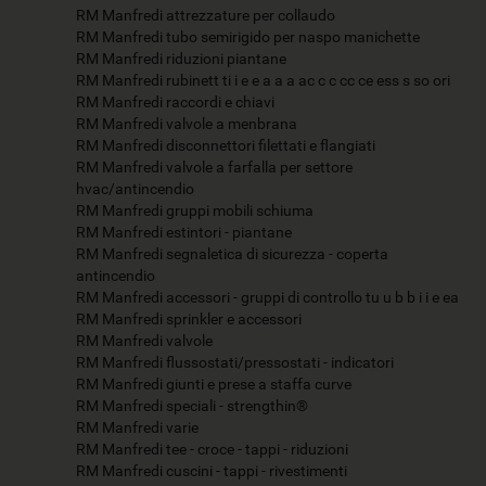
RM Manfredi attrezzature per collaudo
RM Manfredi tubo semirigido per naspo manichette
RM Manfredi riduzioni piantane
RM Manfredi rubinett ti i e e a a a ac c c cc ce ess s so ori
RM Manfredi raccordi e chiavi
RM Manfredi valvole a menbrana
RM Manfredi disconnettori filettati e flangiati
RM Manfredi valvole a farfalla per settore
hvac/antincendio
RM Manfredi gruppi mobili schiuma
RM Manfredi estintori - piantane
RM Manfredi segnaletica di sicurezza - coperta
antincendio
RM Manfredi accessori - gruppi di controllo tu u b b i i e ea
RM Manfredi sprinkler e accessori
RM Manfredi valvole
RM Manfredi flussostati/pressostati - indicatori
RM Manfredi giunti e prese a staffa curve
RM Manfredi speciali - strengthin®
RM Manfredi varie
RM Manfredi tee - croce - tappi - riduzioni
RM Manfredi cuscini - tappi - rivestimenti