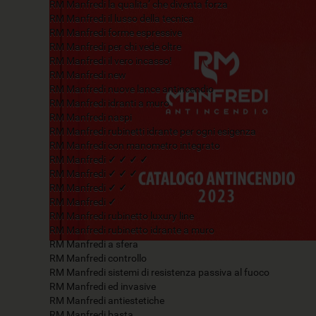
RM Manfredi la qualita’ che diventa forza
RM Manfredi il lusso della tecnica
RM Manfredi forme espressive
RM Manfredi per chi vede oltre
RM Manfredi il vero incasso!
RM Manfredi new
RM Manfredi nuove lance antincendio
RM Manfredi idranti a muro
RM Manfredi naspi
RM Manfredi rubinetti idrante per ogni esigenza
RM Manfredi con manometro integrato
RM Manfredi ✓ ✓ ✓ ✓
RM Manfredi ✓ ✓ ✓
RM Manfredi ✓ ✓
RM Manfredi ✓
RM Manfredi rubinetto luxury line
RM Manfredi rubinetto idrante a muro
RM Manfredi a sfera
RM Manfredi controllo
RM Manfredi sistemi di resistenza passiva al fuoco
RM Manfredi ed invasive
RM Manfredi antiestetiche
RM Manfredi basta