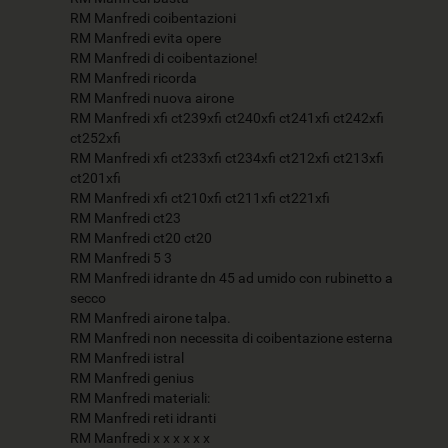
RM Manfredi coibentazioni
RM Manfredi evita opere
RM Manfredi di coibentazione!
RM Manfredi ricorda
RM Manfredi nuova airone
RM Manfredi xfi ct239xfi ct240xfi ct241xfi ct242xfi
ct252xfi
RM Manfredi xfi ct233xfi ct234xfi ct212xfi ct213xfi
ct201xfi
RM Manfredi xfi ct210xfi ct211xfi ct221xfi
RM Manfredi ct23
RM Manfredi ct20 ct20
RM Manfredi 5 3
RM Manfredi idrante dn 45 ad umido con rubinetto a
secco
RM Manfredi airone talpa.
RM Manfredi non necessita di coibentazione esterna
RM Manfredi istral
RM Manfredi genius
RM Manfredi materiali:
RM Manfredi reti idranti
RM Manfredi x x x x x x