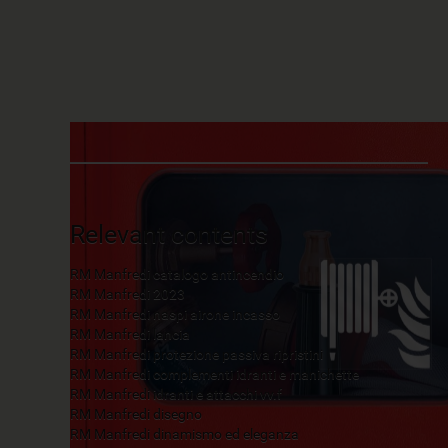
Relevant contents
RM Manfredi catalogo antincendio
RM Manfredi 2023
RM Manfredi naspi airone incasso
RM Manfredi lancia
RM Manfredi protezione passiva ripristini
RM Manfredi complementi idranti e manichette
RM Manfredi idranti e attacchi vv.f
RM Manfredi disegno
RM Manfredi dinamismo ed eleganza