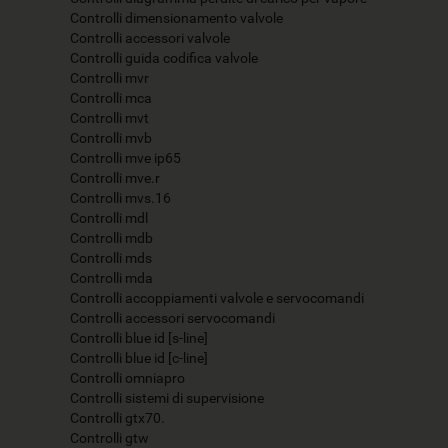
Controlli dimensionamento valvole
Controlli accessori valvole
Controlli guida codifica valvole
Controlli mvr
Controlli mca
Controlli mvt
Controlli mvb
Controlli mve ip65
Controlli mve.r
Controlli mvs.16
Controlli mdl
Controlli mdb
Controlli mds
Controlli mda
Controlli accoppiamenti valvole e servocomandi
Controlli accessori servocomandi
Controlli blue id [s-line]
Controlli blue id [c-line]
Controlli omniapro
Controlli sistemi di supervisione
Controlli gtx70.
Controlli gtw