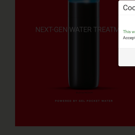
Coo
This w
Accept