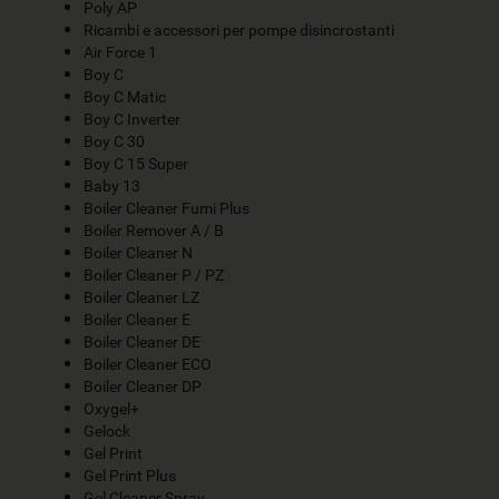
Poly AP
Ricambi e accessori per pompe disincrostanti
Air Force 1
Boy C
Boy C Matic
Boy C Inverter
Boy C 30
Boy C 15 Super
Baby 13
Boiler Cleaner Fumi Plus
Boiler Remover A / B
Boiler Cleaner N
Boiler Cleaner P / PZ
Boiler Cleaner LZ
Boiler Cleaner E
Boiler Cleaner DE
Boiler Cleaner ECO
Boiler Cleaner DP
Oxygel+
Gelock
Gel Print
Gel Print Plus
Gel Cleaner Spray