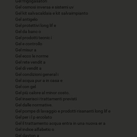
Gel frigogasatori
Gel osmosi inversa e sistemi uv
Gel kit salvacaldaia e kit salvaimpianto
Gel antigelo
Gel protettivi long lif e
Gel da banc o
Gel prodotti tecnic i
Gel e controllo
Gel misur a
Gel ecco le norme
Gel rete vendit a
Gel di vendit a
Gel condizioni general i
Gel acqua pur a in casa e
Gel con gel
Gel più calore al minor costo.
Gel inserisci i trattamenti previsti
Gel dalle normative.
Gel pompe di lavaggio e prodotti risananti long lif e
Gel per i l p ercolato
Gel il trattamento acqua entra in una nuova er a
Gel indice alfabetic o
Gel dayton a