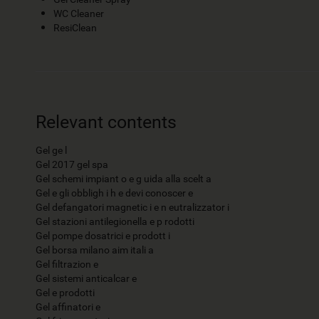
WC Cleaner
ResiClean
Relevant contents
Gel ge l
Gel 2017 gel spa
Gel schemi impiant o e g uida alla scelt a
Gel e gli obbligh i h e devi conoscer e
Gel defangatori magnetic i e n eutralizzator i
Gel stazioni antilegionella e p rodotti
Gel pompe dosatrici e prodott i
Gel borsa milano aim itali a
Gel filtrazion e
Gel sistemi anticalcar e
Gel e prodotti
Gel affinatori e