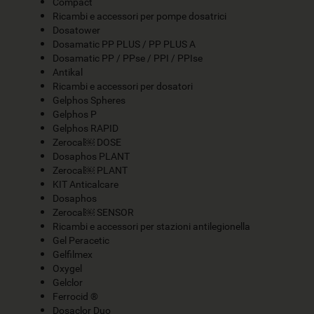
Compact
Ricambi e accessori per pompe dosatrici
Dosatower
Dosamatic PP PLUS / PP PLUS A
Dosamatic PP / PPse / PPI / PPIse
Antikal
Ricambi e accessori per dosatori
Gelphos Spheres
Gelphos P
Gelphos RAPID
Zerocal￼ DOSE
Dosaphos PLANT
Zerocal￼ PLANT
KIT Anticalcare
Dosaphos
Zerocal￼ SENSOR
Ricambi e accessori per stazioni antilegionella
Gel Peracetic
Gelfilmex
Oxygel
Gelclor
Ferrocid ®
Dosaclor Duo