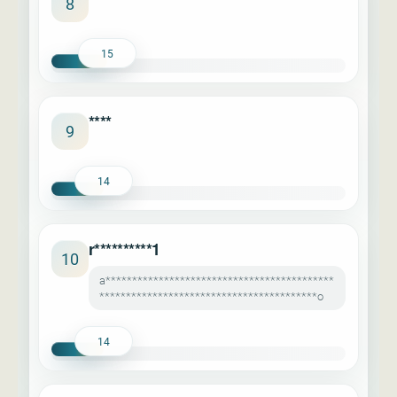
8
15
****
9
14
r**********1
10
a*******************************************
*****************************************o
14