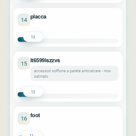
placca
14
12
it6599iszzvs
15
accessori soffione a parete anticalcare - inox
satinato
12
foot
16
11