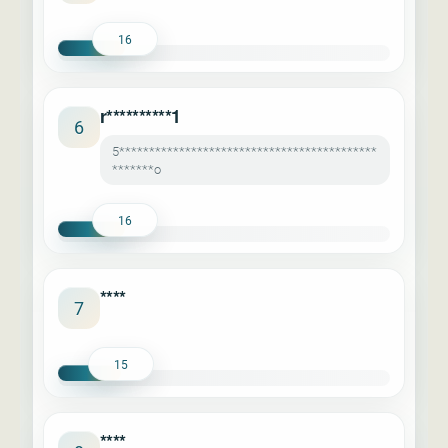
16
r**********1
6
5*******************************************
*******o
16
****
7
15
****