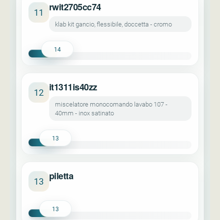
rwit2705cc74
11
klab kit gancio, flessibile, doccetta - cromo
14
it1311is40zz
12
miscelatore monocomando lavabo 107 -
40mm - inox satinato
13
piletta
13
13