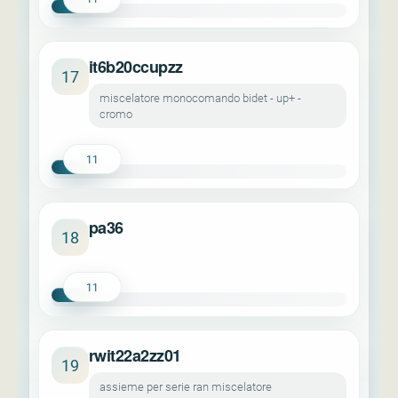
it6b20ccupzz
17
miscelatore monocomando bidet - up+ -
cromo
11
pa36
18
11
rwit22a2zz01
19
assieme per serie ran miscelatore