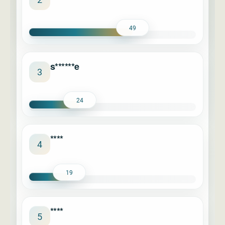
49
s******e
3
24
****
4
19
****
5