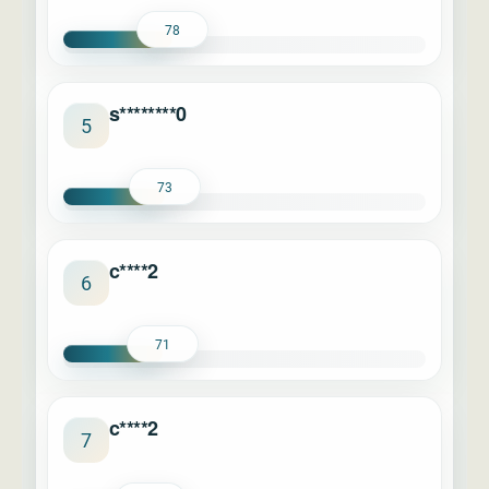
78
s********0
5
73
c****2
6
71
c****2
7