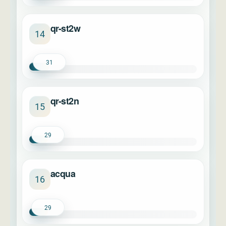
qr-st2w
14
31
qr-st2n
15
29
acqua
16
29