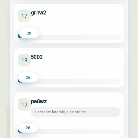
gr-tw2
17
28
5000
18
26
pe8wz
19
elemento laterale, a sé stante
26