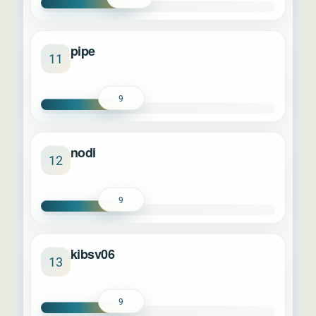
pipe
11
9
nodi
12
9
kibsv06
13
9