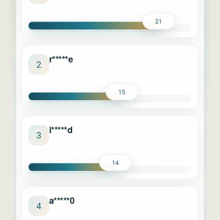
21
r*****e
2
15
i*****d
3
14
a*****0
4