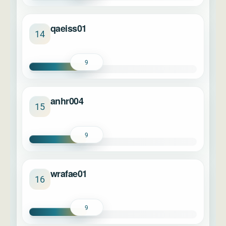
qaeiss01
14
9
anhr004
15
9
wrafae01
16
9