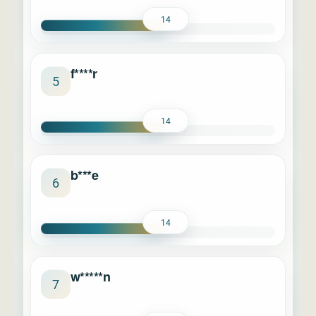
14
f****r
5
14
b***e
6
14
w*****n
7