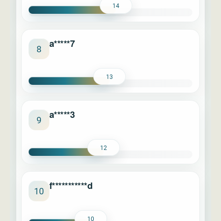
14
a*****7
8
13
a*****3
9
12
f***********d
10
10