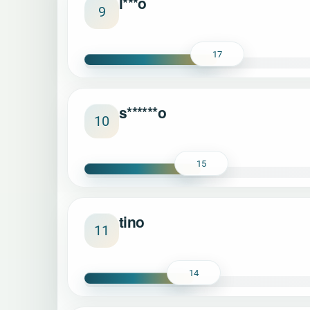
l***o
9
17
s******o
10
15
tino
11
14