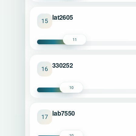
lat2605
15
11
330252
16
10
lab7550
17
10