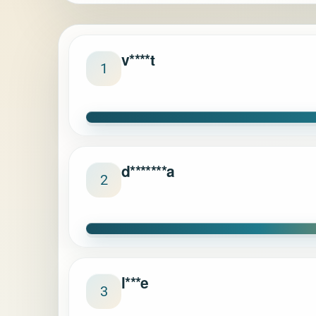
v****t
1
d*******a
2
l***e
3