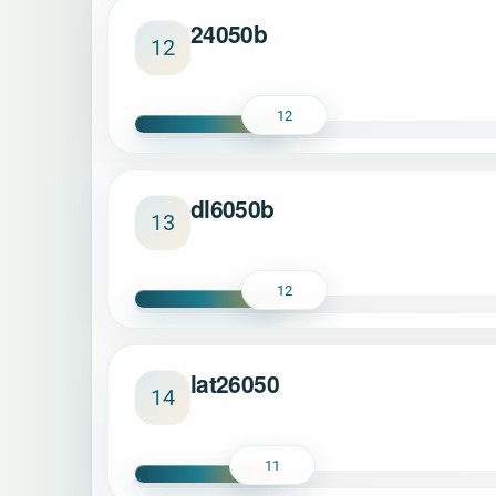
24050b
12
12
dl6050b
13
12
lat26050
14
11