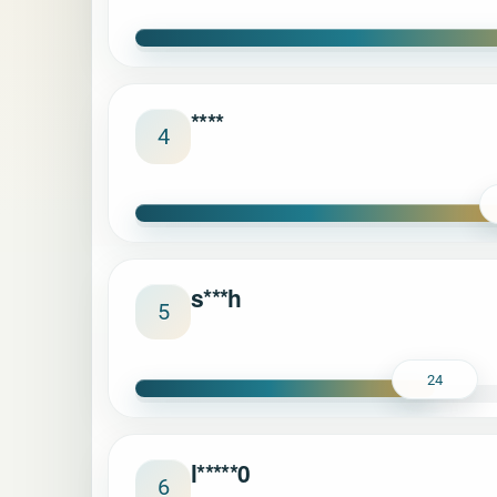
****
4
s***h
5
24
l*****0
6