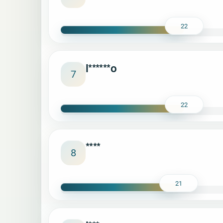
22
l******o
7
22
****
8
21