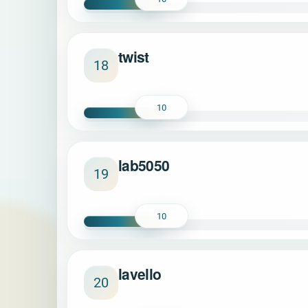
twist
18
10
lab5050
19
10
lavello
20