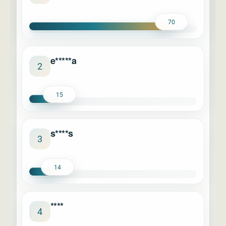
70
e*****a
2
15
s****s
3
14
****
4