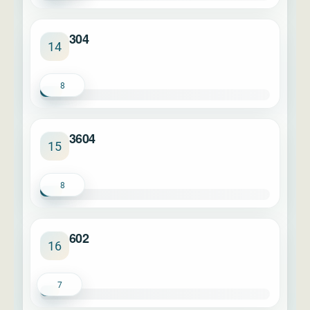
304
14
8
3604
15
8
602
16
7