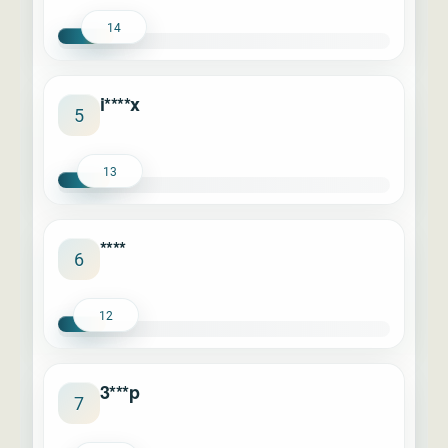
14
i****x
5
13
****
6
12
3***p
7