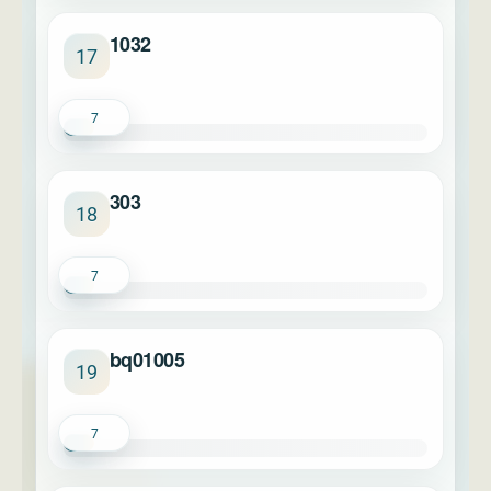
1032
17
7
303
18
7
bq01005
19
7