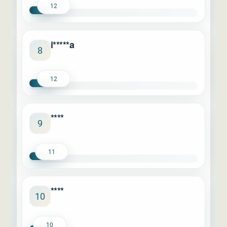
12
i*****a
8
12
****
9
11
****
10
10