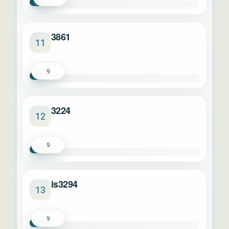
3861
11
9
3224
12
9
is3294
13
9