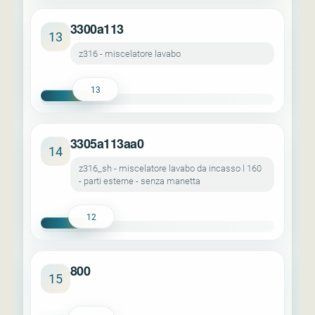
3300a113
13
z316 - miscelatore lavabo
13
3305a113aa0
14
z316_sh - miscelatore lavabo da incasso l 160
- parti esterne - senza manetta
12
800
15