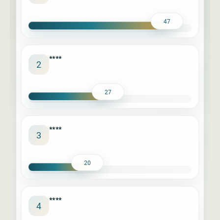
47
****
2
27
****
3
20
****
4