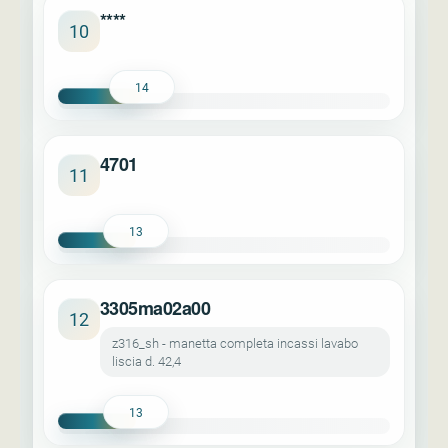
****
10
14
4701
11
13
3305ma02a00
12
z316_sh - manetta completa incassi lavabo
liscia d. 42,4
13