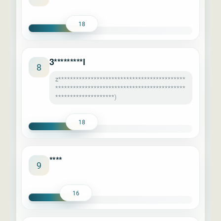
18
3*********l
8
z*******************************************
********************************************
********************)
18
****
9
16