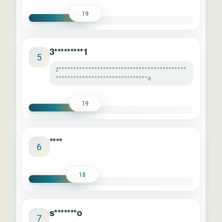
19
3*********1
5
z*******************************************
*******************************a
19
****
6
18
s*******o
7