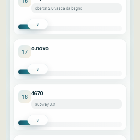
16
oberon 2.0 vasca da bagno
8
o.novo
17
8
4670
18
subway 3.0
8