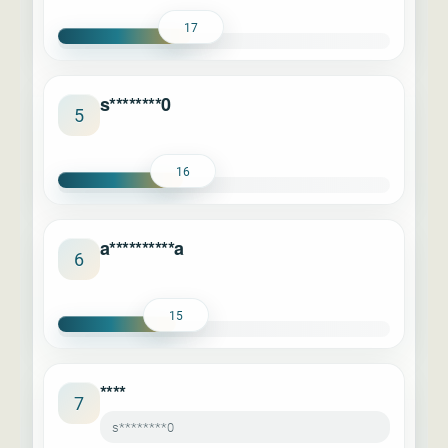
17
s********0
5
16
a**********a
6
15
****
7
s********0