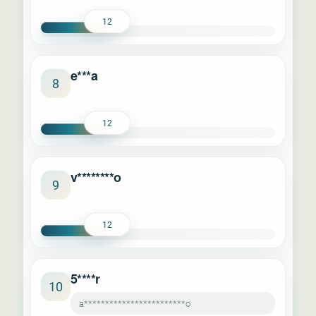
12
e***a
8
12
v********o
9
12
5****r
10
a************************o