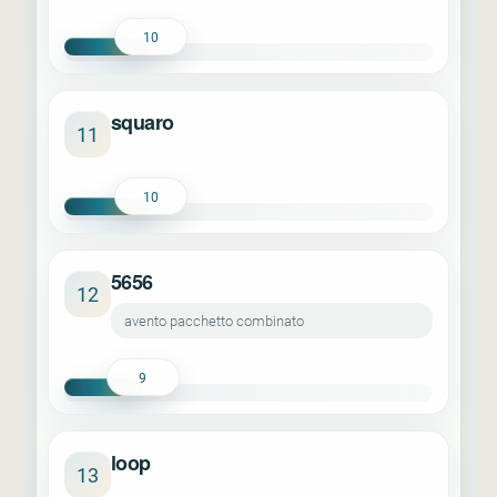
10
squaro
11
10
5656
12
avento pacchetto combinato
9
loop
13