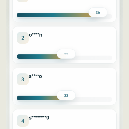
36
o****n
2
22
a****o
3
22
s********0
4