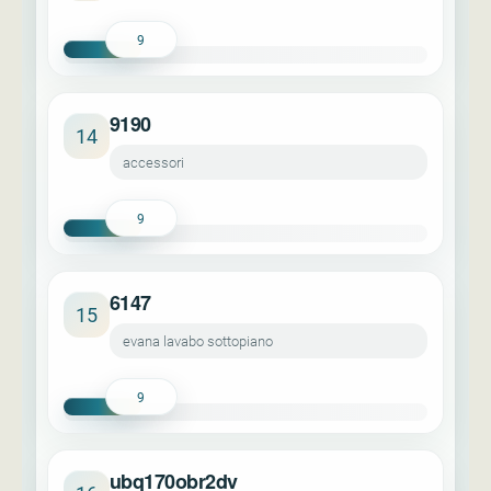
9
9190
14
accessori
9
6147
15
evana lavabo sottopiano
9
ubq170obr2dv