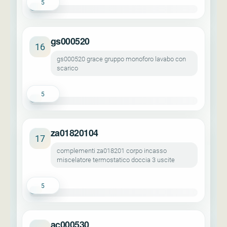
5
gs000520
16
gs000520 grace gruppo monoforo lavabo con
scarico
5
za01820104
17
complementi za018201 corpo incasso
miscelatore termostatico doccia 3 uscite
5
ac000530