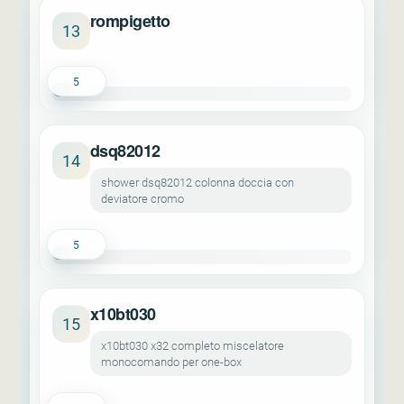
rompigetto
13
5
dsq82012
14
shower dsq82012 colonna doccia con
deviatore cromo
5
x10bt030
15
x10bt030 x32 completo miscelatore
monocomando per one-box