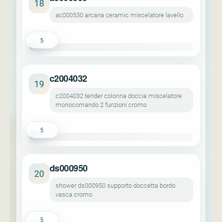
18
ac000530 arcana ceramic miscelatore lavello
5
c2004032
19
c2004032 tender colonna doccia miscelatore
monocomando 2 funzioni cromo
5
ds000950
20
shower ds000950 supporto doccetta bordo
vasca cromo
5