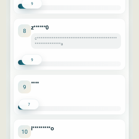
9
z******0
8
c*******************************************
**************a
9
****
9
7
i*********o
10