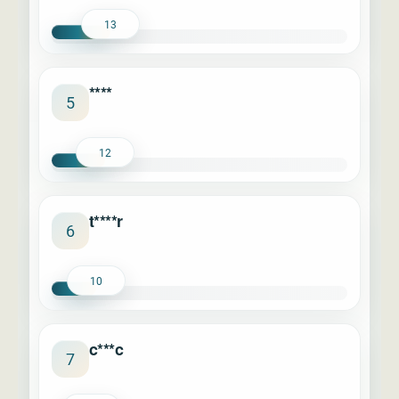
13
****
5
12
t****r
6
10
c***c
7