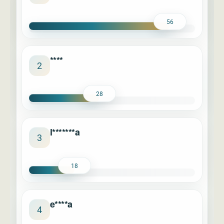
56
****
2
28
l*******a
3
18
e****a
4