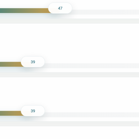
47
39
39