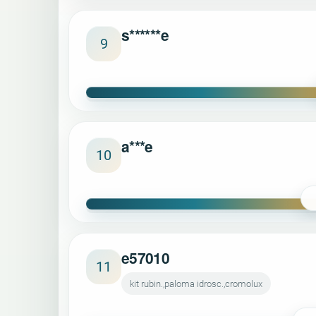
s******e
9
a***e
10
e57010
11
kit rubin.,paloma idrosc.,cromolux