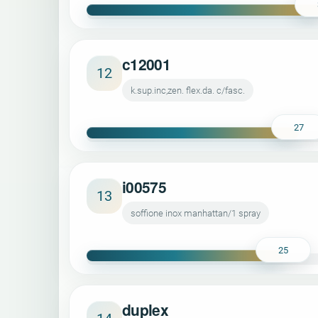
c12001
12
k.sup.inc,zen. flex.da. c/fasc.
27
i00575
13
soffione inox manhattan/1 spray
25
duplex