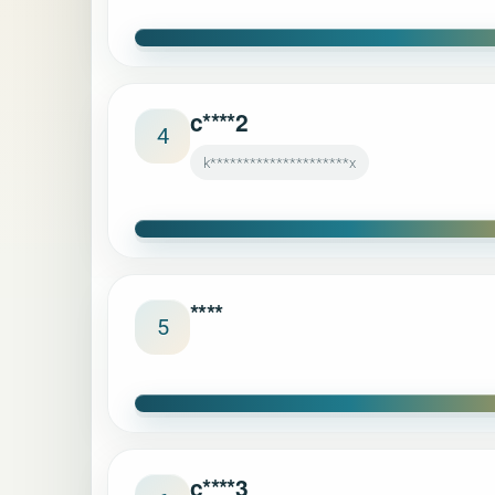
c****2
4
k*********************x
****
5
c****3