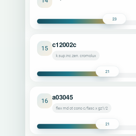
14
23
c12002c
15
k.sup.inc.zen. cromolux
21
a03045
16
flex md ot cono c/fasc.x gz1/2
21