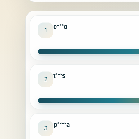
c***o
1
t***s
2
p****a
3