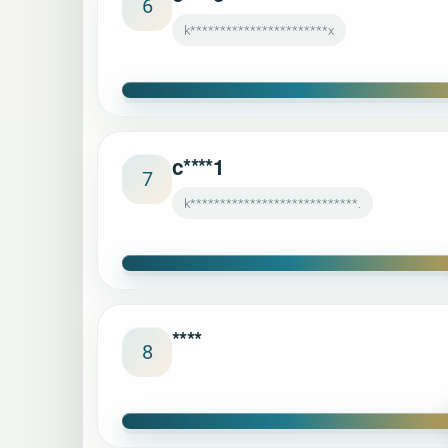
6
k***********************x
c****1
7
k****************************.
****
8