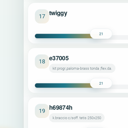
twiggy
17
21
e37005
18
kit progr.,paloma-brass tonda ,flex.da.
21
h69874h
19
k.braccio c/soff. tetis 250x250