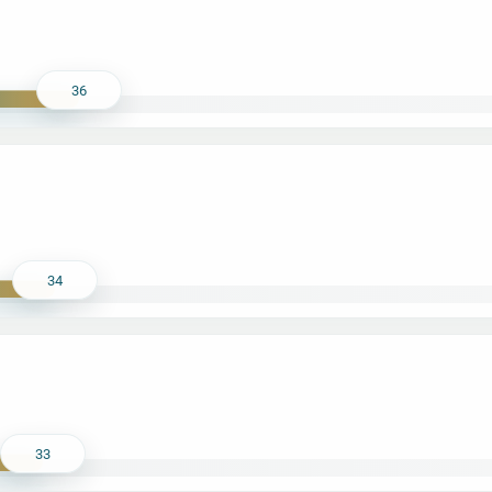
36
34
33