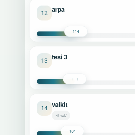
arpa
12
114
tesi 3
13
111
valkit
14
kit val/
104