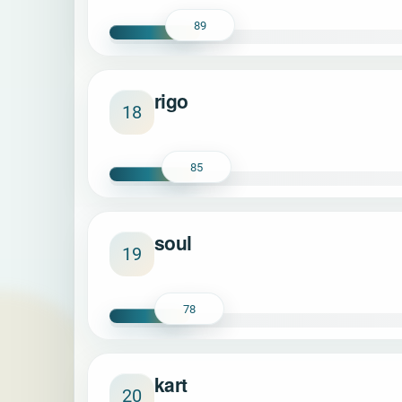
89
rigo
18
85
soul
19
78
kart
20