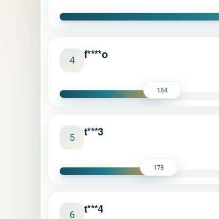
f****o
4
184
t***3
5
178
t***4
6