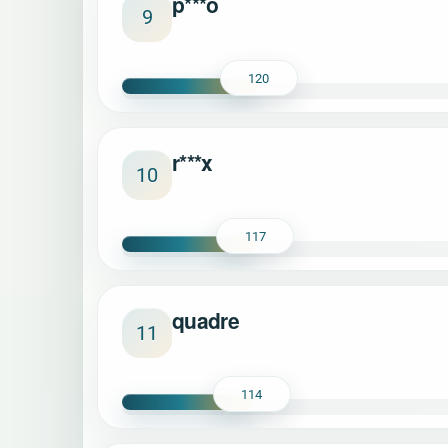
p***o
9
120
r***x
10
117
quadre
11
114