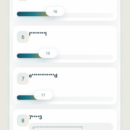
16
i********l
6
13
e************d
7
11
7****3
8
s***************************t