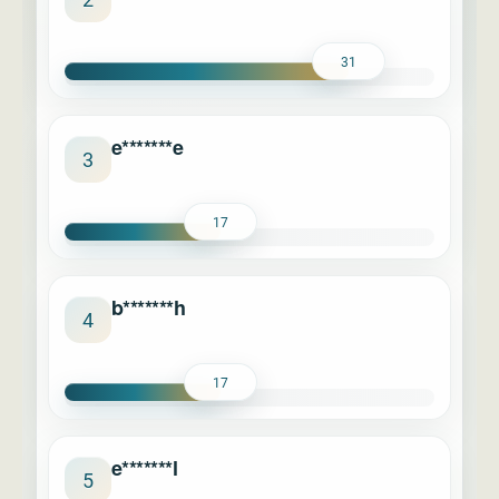
31
e*******e
3
17
b*******h
4
17
e*******l
5