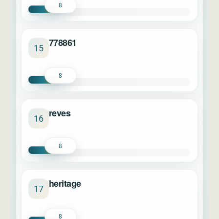
8
778861
15
8
reves
16
8
heritage
17
8