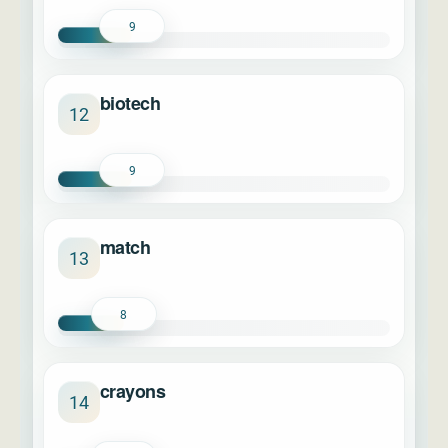
9
biotech
12
9
match
13
8
crayons
14