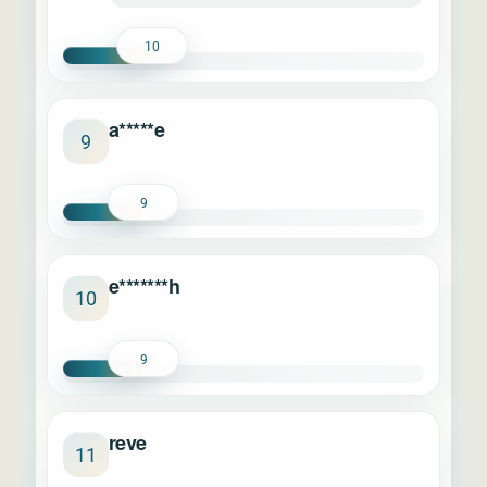
10
a*****e
9
9
e*******h
10
9
reve
11