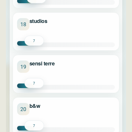
studios
18
7
sensi terre
19
7
b&w
20
7