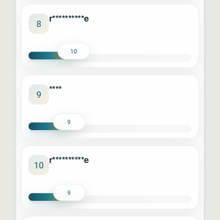
r**********e
8
10
****
9
9
r**********e
10
9