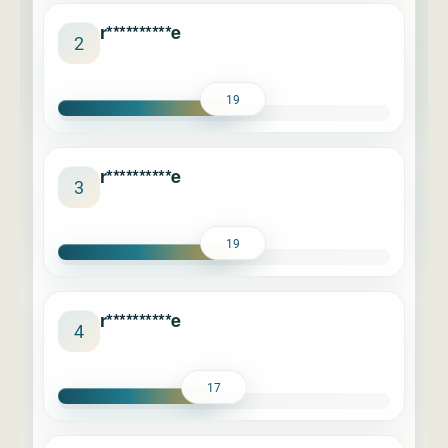
r**********e
2
19
r**********e
3
19
r**********e
4
17