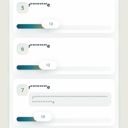
r*********e
5
13
r*********e
6
12
r*********e
7
y*******************************************
************e
10