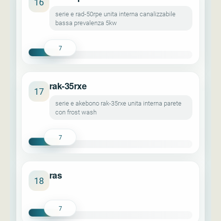
16
serie e rad-50rpe unita interna canalizzabile
bassa prevalenza 5kw
7
rak-35rxe
17
serie e akebono rak-35rxe unita interna parete
con frost wash
7
ras
18
7