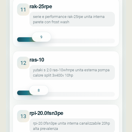
rak-25rpe
11
serie e performance rak-25rpe unita interna
parete con frost wash
9
ras-10
12
yutaki s 2.0 ras-10whnpe unita esterna pompa
calore split 3x400v 10hp
8
rpi-20.0fsn3pe
13
rpi-20.0fsn3pe unita interna canalizzabile 20hp
alta prevalenza