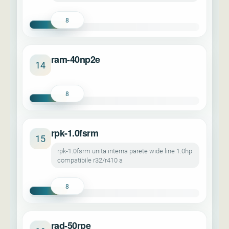
8
ram-40np2e
14
8
rpk-1.0fsrm
15
rpk-1.0fsrm unita interna parete wide line 1.0hp
compatibile r32/r410 a
8
rad-50rpe