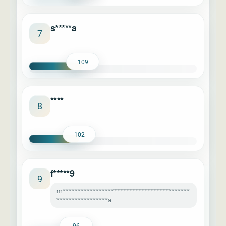
s*****a
7
109
****
8
102
f*****9
9
m******************************************
*****************a
96