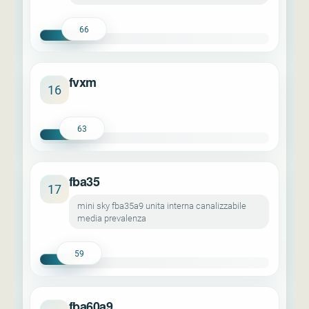
66
fvxm
16
63
fba35
17
mini sky fba35a9 unita interna canalizzabile
media prevalenza
59
fba60a9