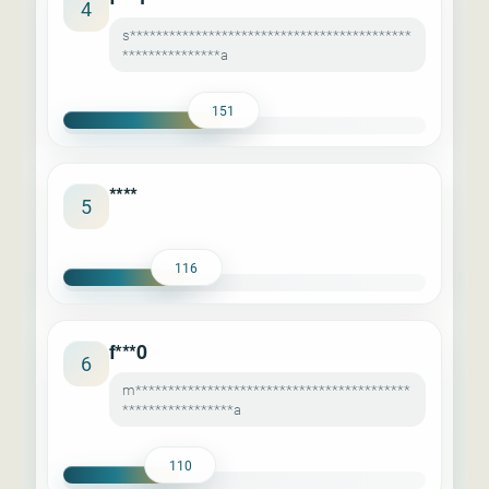
4
s*******************************************
***************a
151
****
5
116
f***0
6
m******************************************
*****************a
110