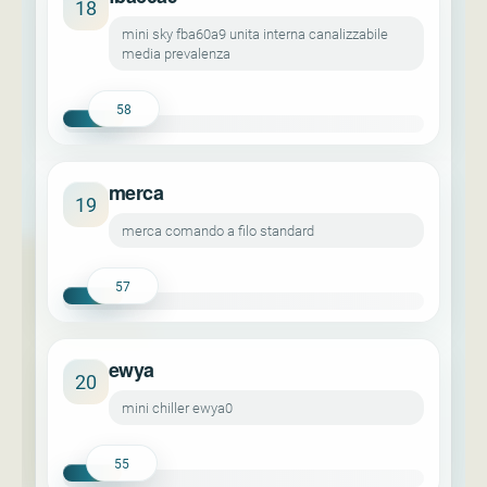
18
mini sky fba60a9 unita interna canalizzabile
media prevalenza
58
merca
19
merca comando a filo standard
57
ewya
20
mini chiller ewya0
55