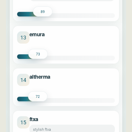
89
emura
13
73
altherma
14
72
ftxa
15
stylish ftxa