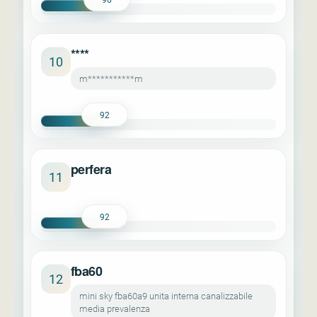
****
10
m***********m
92
perfera
11
92
fba60
12
mini sky fba60a9 unita interna canalizzabile
media prevalenza