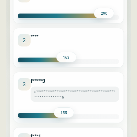
290
****
2
163
f*****9
3
s*******************************************
***************a
155
f***1