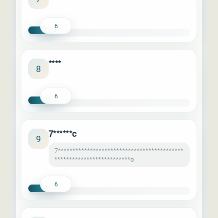
6
****
8
6
7******c
9
7*******************************************
**************************o
6