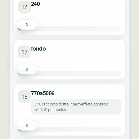
240
16
3
fondo
17
3
770a5006
18
770 raccordo diritto intermeffetto doppioio
ø1.1/4" per acciaio
3