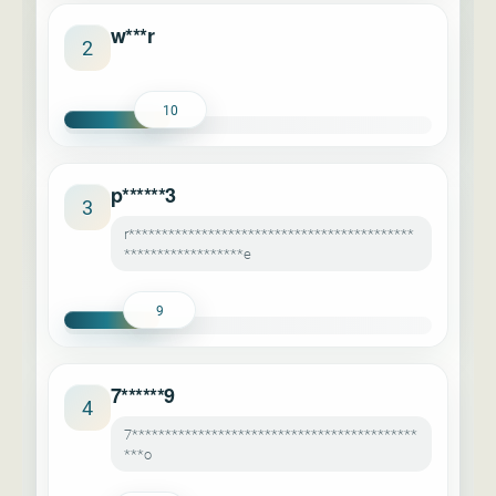
w***r
2
10
p******3
3
r*******************************************
******************e
9
7******9
4
7*******************************************
***o