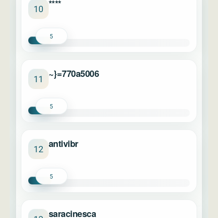
****
10
5
~}=770a5006
11
5
antivibr
12
5
saracinesca