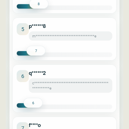
8
p******8
5
m**********************************e
7
q******2
6
c*******************************************
**********e
6
f****o
7