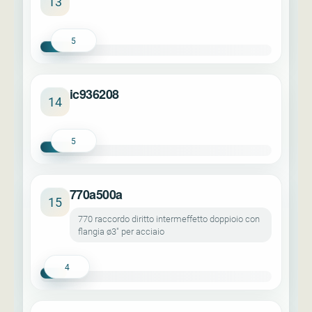
13
5
ic936208
14
5
770a500a
15
770 raccordo diritto intermeffetto doppioio con
flangia ø3" per acciaio
4