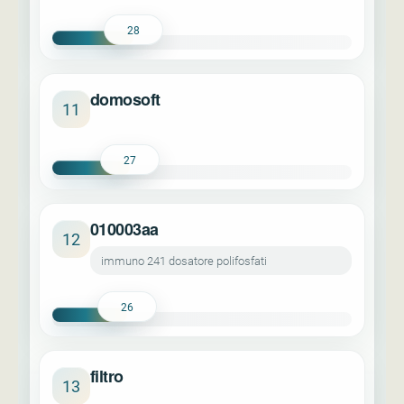
28
domosoft
11
27
010003aa
12
immuno 241 dosatore polifosfati
26
filtro
13