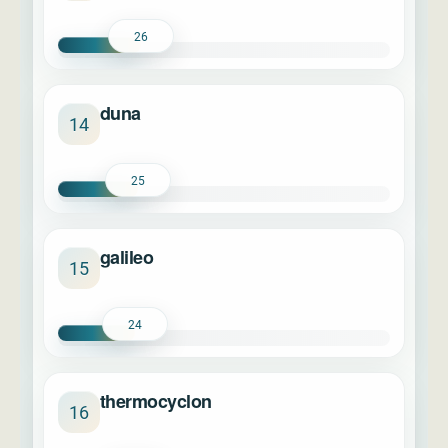
26
duna
14
25
galileo
15
24
thermocyclon
16