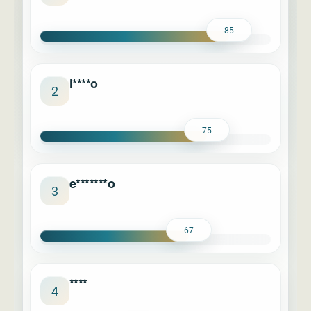
85
i****o
2
75
e*******o
3
67
****
4