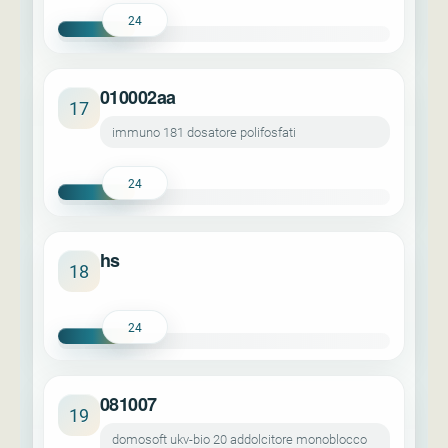
24
010002aa
17
immuno 181 dosatore polifosfati
24
hs
18
24
081007
19
domosoft ukv-bio 20 addolcitore monoblocco