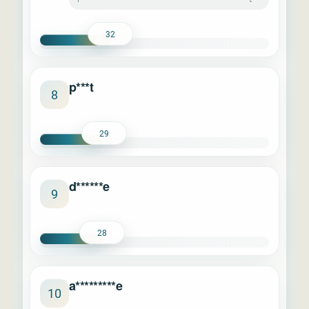
32
p***t
8
29
d******e
9
28
a*********e
10