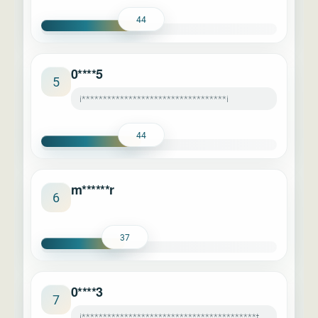
44
0****5
5
i**********************************i
44
m******r
6
37
0****3
7
i*****************************************t