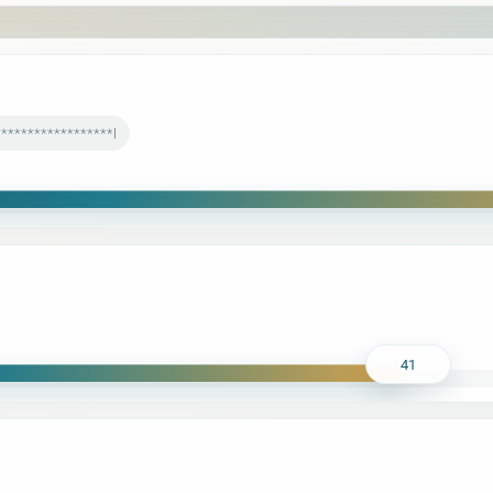
*****************l
41