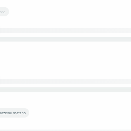
ione
nsazione metano