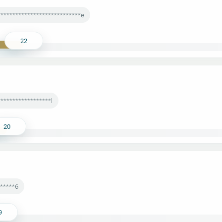
****************************e
22
*****************l
20
******6
9