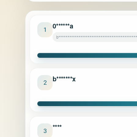
0******a
1
b*******************************************
b*******x
2
****
3