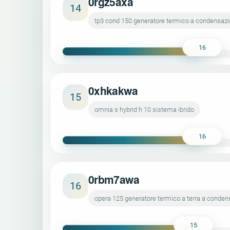
0rgz5axa
14
tp3 cond 150 generatore termico a condensaz
16
0xhkakwa
15
omnia s hybrid h 10 sistema ibrido
16
0rbm7awa
16
opera 125 generatore termico a terra a conde
15