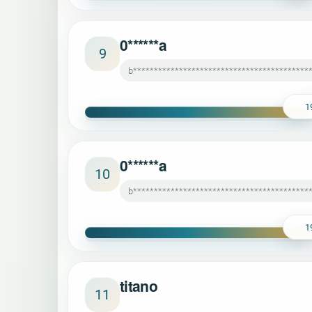
0******a
9
b******************************************
1
0******a
10
b******************************************
1
titano
11