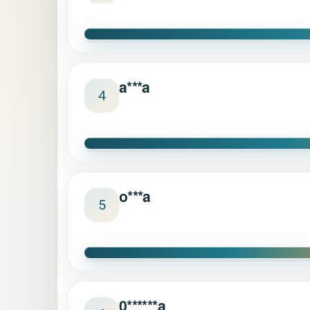
a***a
4
o***a
5
0******a