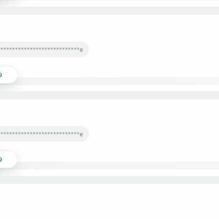
****************************e
9
****************************e
9