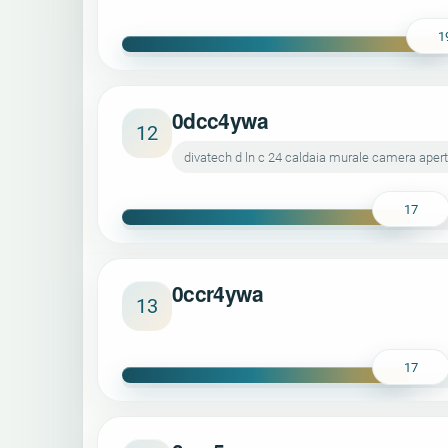
1
0dcc4ywa
12
divatech d ln c 24 caldaia murale camera ape
17
0ccr4ywa
13
17