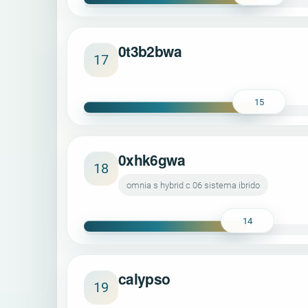
0t3b2bwa
17
15
0xhk6gwa
18
omnia s hybrid c 06 sistema ibrido
14
calypso
19