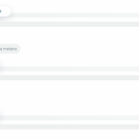
9
rta metano