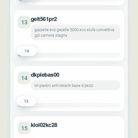
geit561pr2
13
gazzelle evo gazelle 5000 evo stufa convettiva
gpl camera stagna
14
dkpiebas00
14
kit piedini antivibranti base 4 pezzi
13
kioi02kc28
15