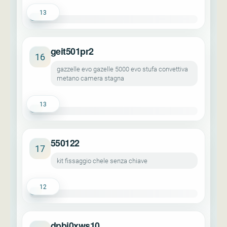
13
geit501pr2
16
gazzelle evo gazelle 5000 evo stufa convettiva
metano camera stagna
13
550122
17
kit fissaggio chele senza chiave
12
dpbi0xws10