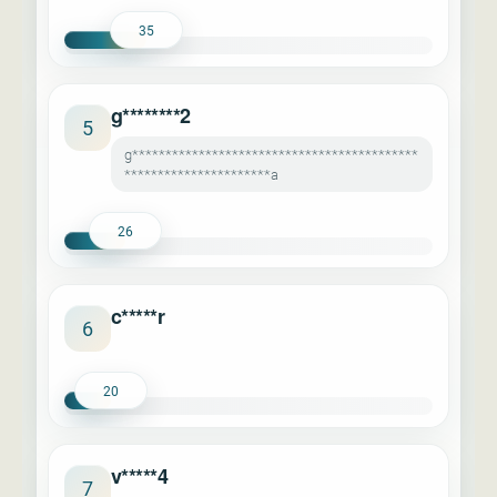
35
g********2
5
g*******************************************
**********************a
26
c*****r
6
20
v*****4
7