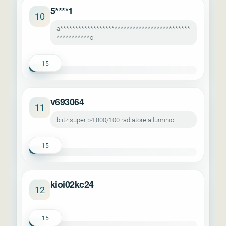
5****1
10
a*******************************************
***********o
15
v693064
11
blitz super b4 800/100 radiatore alluminio
15
kioi02kc24
12
15