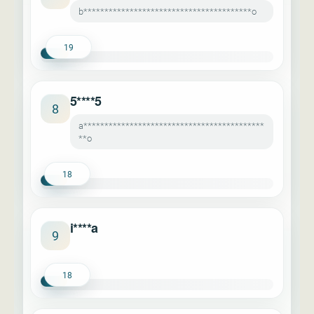
b****************************************o
19
5****5
8
a*******************************************
**o
18
i****a
9
18