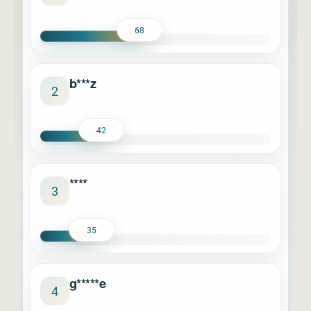
68
b***z
2
42
****
3
35
g*****e
4