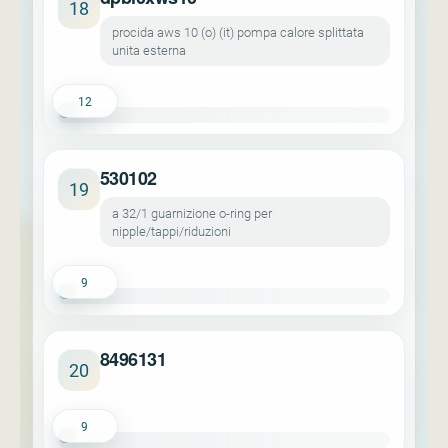
18
procida aws 10 (o) (it) pompa calore splittata
unita esterna
12
530102
19
a 32/1 guarnizione o-ring per
nipple/tappi/riduzioni
9
8496131
20
9