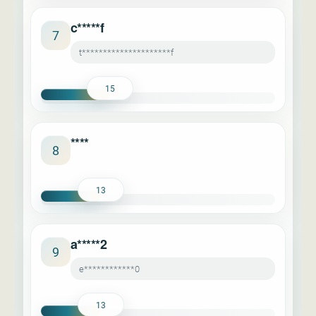
c*****f
7
t*********************f
15
****
8
13
a*****2
9
e************0
13