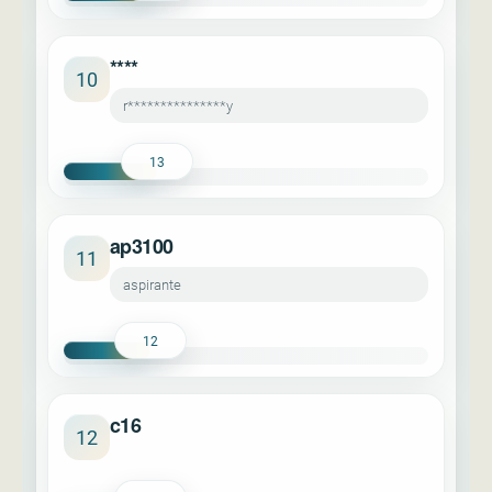
****
10
r***************y
13
ap3100
11
aspirante
12
c16
12