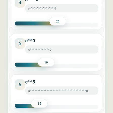
4
r*****************f
26
c***0
5
c*************o
19
c***5
6
a*************************************o
15