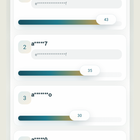
e***************f
43
a*****7
2
e***************f
35
a*******o
3
30
a*****0