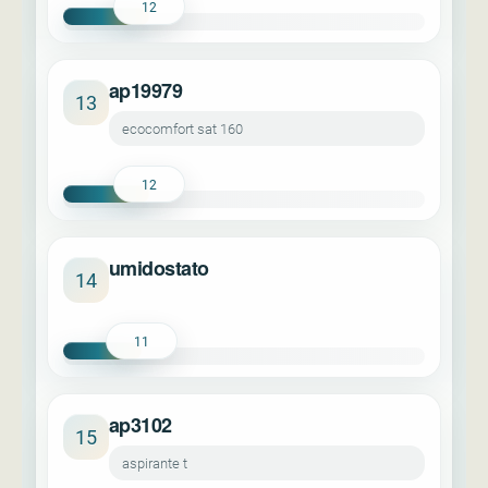
12
ap19979
13
ecocomfort sat 160
12
umidostato
14
11
ap3102
15
aspirante t