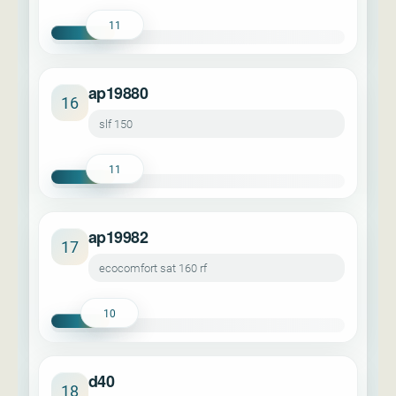
11
ap19880
16
slf 150
11
ap19982
17
ecocomfort sat 160 rf
10
d40
18