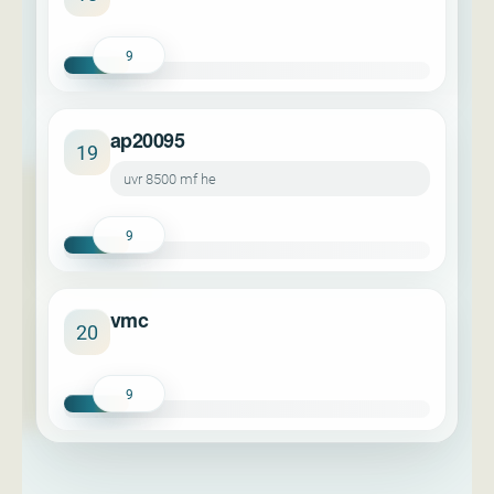
9
ap20095
19
uvr 8500 mf he
9
vmc
20
9