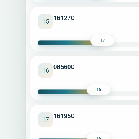
161270
15
17
085600
16
16
161950
17
16