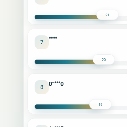
21
****
7
20
0****0
8
19