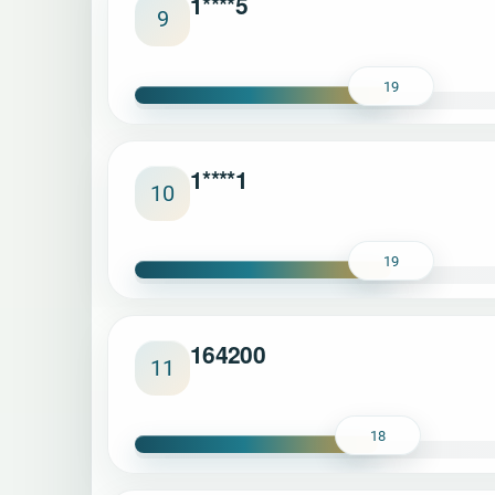
1****5
9
19
1****1
10
19
164200
11
18