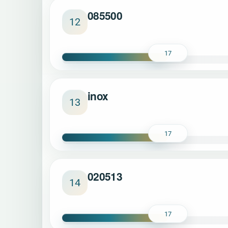
085500
12
17
inox
13
17
020513
14
17