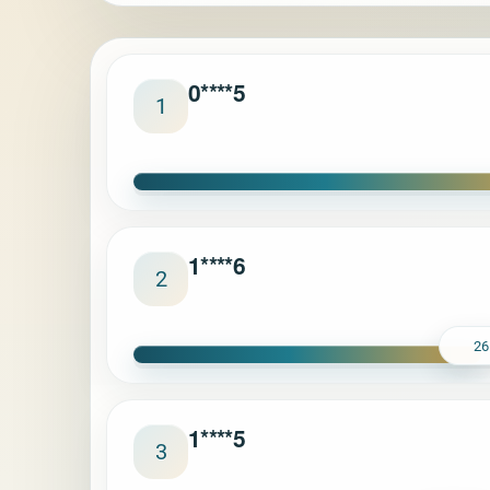
0****5
1
1****6
2
26
1****5
3