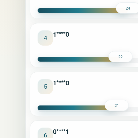
24
1****0
4
22
1****0
5
21
0****1
6