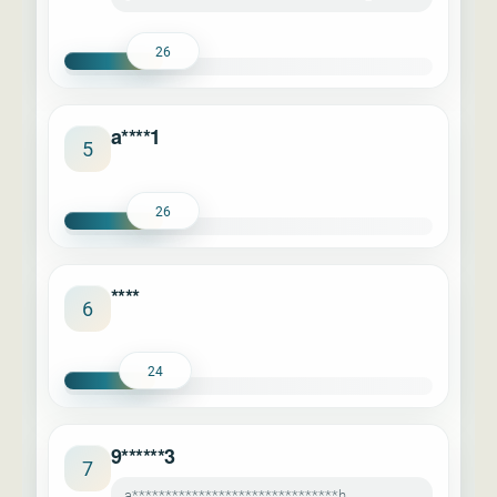
26
a****1
5
26
****
6
24
9******3
7
a*******************************h