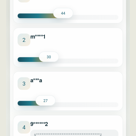
44
m****1
2
30
a***a
3
27
9******2
4
s***********************************z