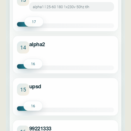
alpha1 l 25-60 180 1x230v 50hz 6h
17
alpha2
14
16
upsd
15
16
99221333