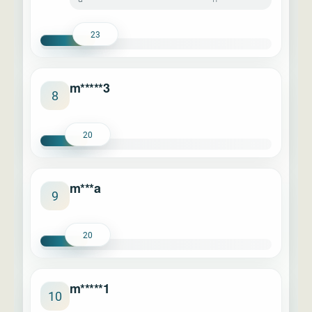
23
m*****3
8
20
m***a
9
20
m*****1
10