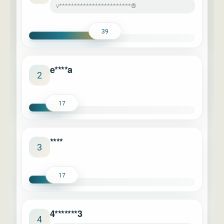
v************************®
39
e****a
2
17
****
3
17
4*******3
4