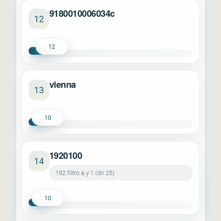
9180010006034c
12
12
vienna
13
10
1920100
14
192 filtro a y 1 (dn 25)
10