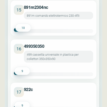
891m2304nc
15
891m comando elettrotermico 230-4fili
10
499350350
16
499 cassetta universale in plastica per
collettori 350x350x90
9
922c
17
9