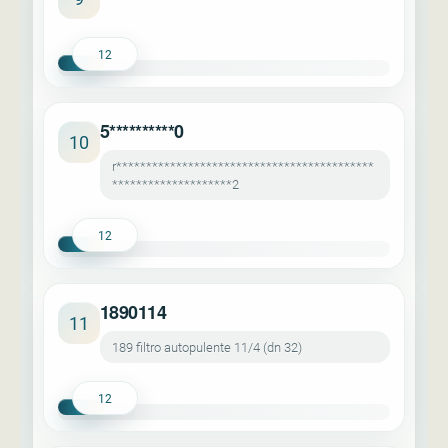
12
5**********0
10
r*******************************************
********************2
12
1890114
11
189 filtro autopulente 11/4 (dn 32)
12