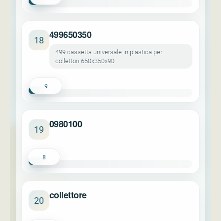
499650350
18
499 cassetta universale in plastica per
collettori 650x350x90
9
0980100
19
8
collettore
20