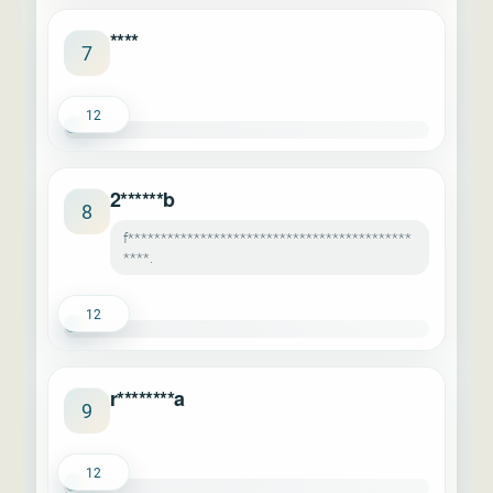
****
7
12
2******b
8
f*******************************************
****.
12
r********a
9
12