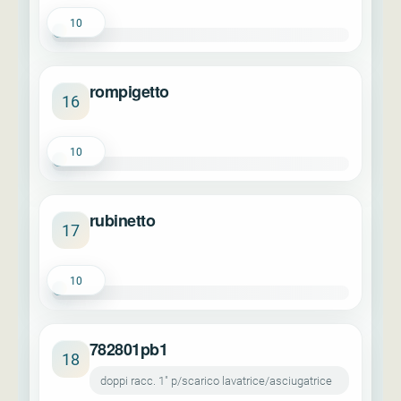
10
rompigetto
16
10
rubinetto
17
10
782801pb1
18
doppi racc. 1" p/scarico lavatrice/asciugatrice