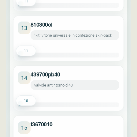
11
810300ol
13
"kit" vitone universale in confezione skin-pack
11
439700pb40
14
valvole antiritorno d.40
10
f3670010
15