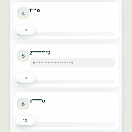
t***o
4
13
2********0
5
c*********************0
13
c*****o
6
13