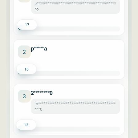
p*******************************************
*o
17
p*****a
2
16
2********0
3
m******************************************
***0
13