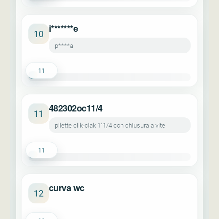
i*******e
10
p****a
11
482302oc11/4
11
pilette clik-clak 1"1/4 con chiusura a vite
11
curva wc
12