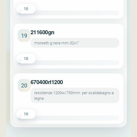
10
211600gn
19
morsetti g.nera mm.32x1"
10
670400rl1200
20
resistenze 1200w/750mm. per scaldabagno a
legna
10