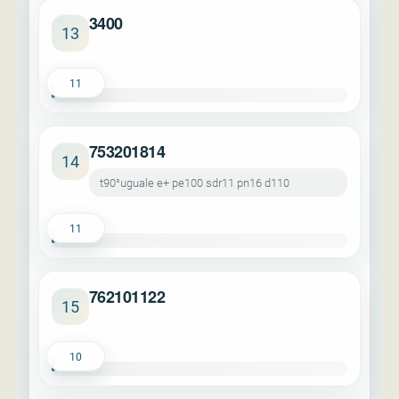
3400
13
11
753201814
14
t90°uguale e+ pe100 sdr11 pn16 d110
11
762101122
15
10