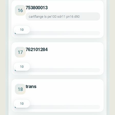
753800013
16
cartflange ls pe100 sdr11 pn16 d90
10
762101284
17
10
trans
18
10