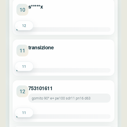
s*****x
10
12
transizione
11
11
753101611
12
gomito 90° e+ pe100 sdr11 pn16 d63
11