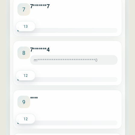
7*******7
7
13
7*******4
8
m********************************0
12
****
9
12