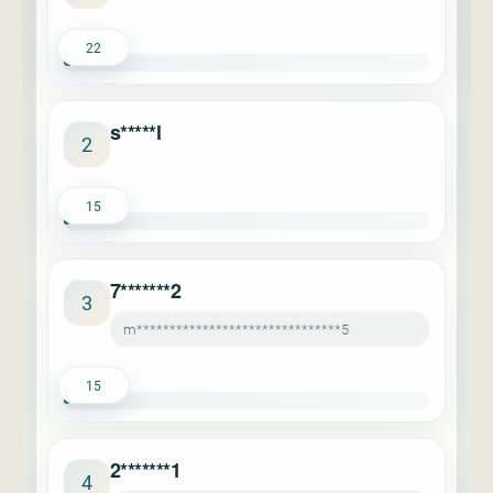
22
s*****l
2
15
7*******2
3
m*******************************5
15
2*******1
4