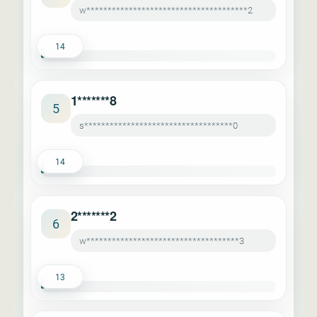
w**************************************2
14
1*******8
5
s***********************************0
14
2*******2
6
w************************************3
13