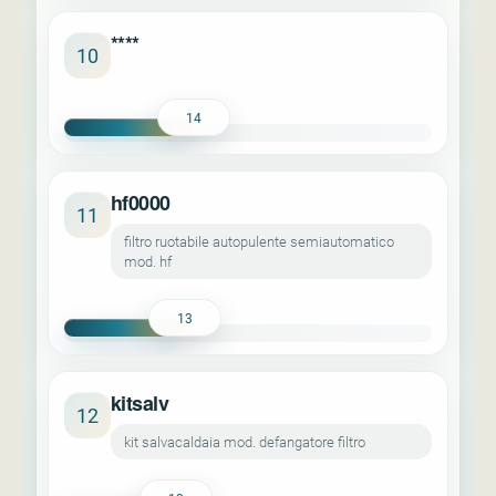
****
10
14
hf0000
11
filtro ruotabile autopulente semiautomatico
mod. hf
13
kitsalv
12
kit salvacaldaia mod. defangatore filtro