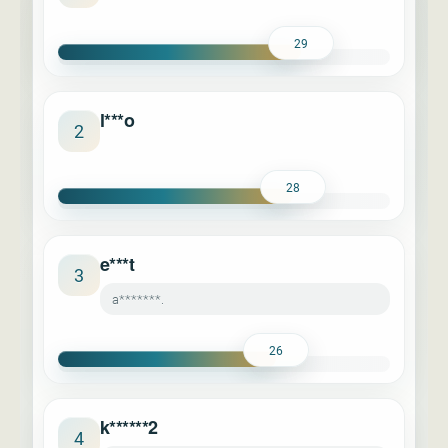
29
l***o
2
28
e***t
3
a*******.
26
k******2
4