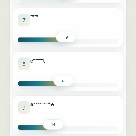
****
7
19
e*****t
8
18
a*********e
9
14