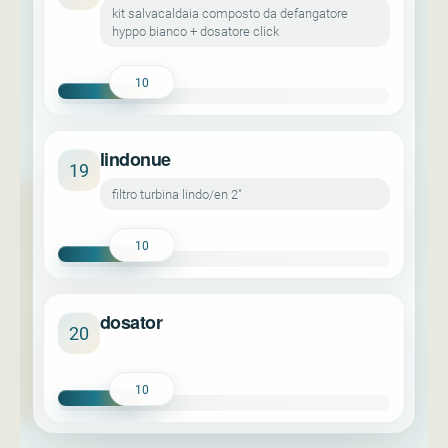
kit salvacaldaia composto da defangatore
hyppo bianco + dosatore click
10
lindonue
19
filtro turbina lindo/en 2"
10
dosator
20
10