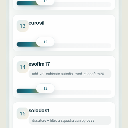
12
eurosil
13
12
esoftm17
14
add. vol. cabinato autodis. mod. ekosoft m20
12
solodos1
15
dosatore + filtro a squadra con by-pass