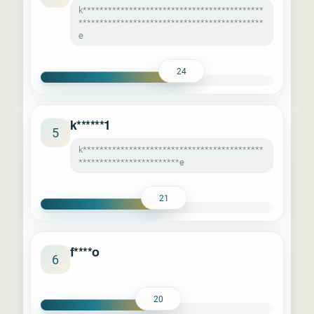
k*******************************************
********************************************
e
24
k******1
5
k*******************************************
************************e
21
f****o
6
20