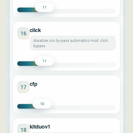
11
click
16
dosatore con by-pass automatico mod. click
bypass
11
cfp
17
10
kitduov1
18