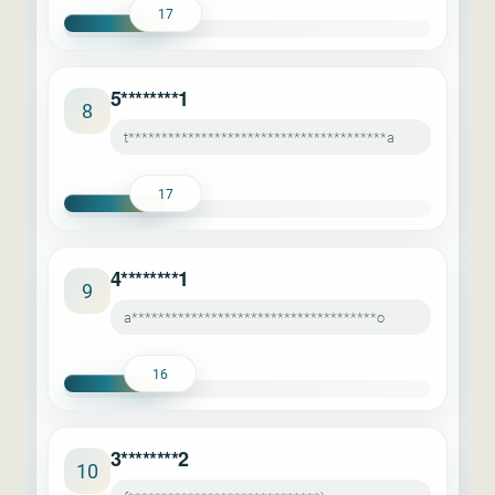
17
5********1
8
t***************************************a
17
4********1
9
a*************************************o
16
3********2
10