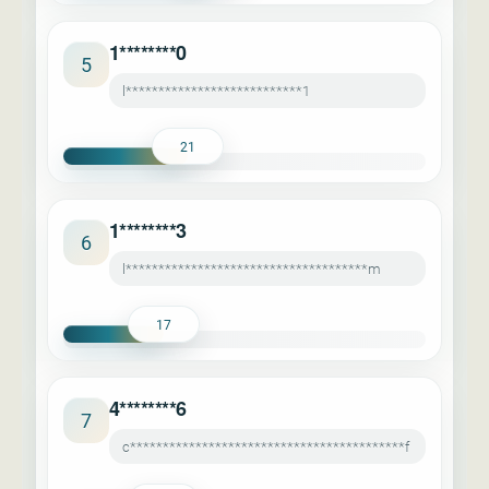
1********0
5
l***************************1
21
1********3
6
l*************************************m
17
4********6
7
c******************************************f