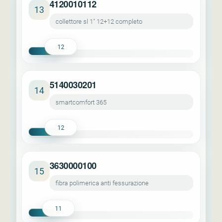
4120010112
13
collettore sl 1" 12+12 completo
12
5140030201
14
smartcomfort 365
12
3630000100
15
fibra polimerica anti fessurazione
11