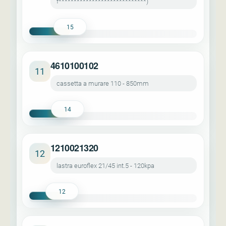
f*****************************)
15
4610100102
11
cassetta a murare 110 - 850mm
14
1210021320
12
lastra euroflex 21/45 int.5 - 120kpa
12