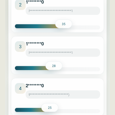
1********0
2
l***************************1
35
1********0
3
l***************************1
28
2********0
4
t*************************)
25