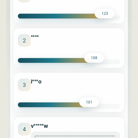
123
****
2
108
i***o
3
101
v*****w
4
r*******************************************