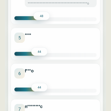
****************************************o
48
****
5
44
f***o
6
44
n********c
7