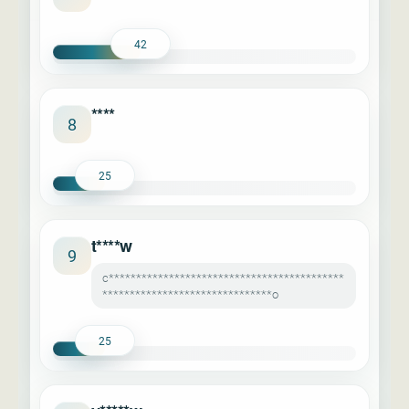
42
****
8
25
t****w
9
c*******************************************
*******************************o
25