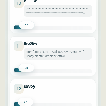
v*****w
10
r*******************************************
****************************************o
24
the05w
11
comfosplit ikaro hi-wall 500 hw inverter wifi-
ready piastre idroniche attivo
23
savoy
12
22