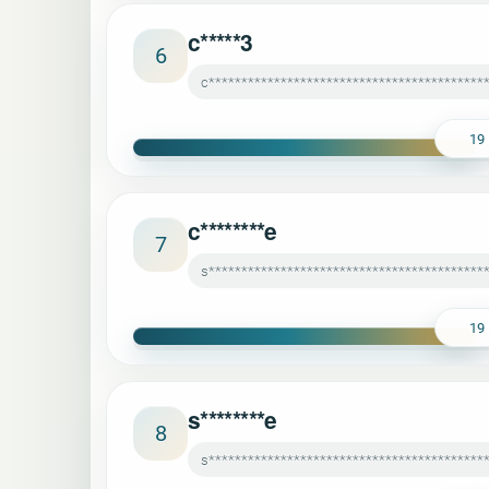
c*****3
6
c*******************************************
19
c********e
7
s******************************************
19
s********e
8
s*******************************************