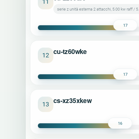
11
serie z unità esterna 2 attacchi, 5.00 kw raff / 5
17
cu-tz60wke
12
17
cs-xz35xkew
13
16