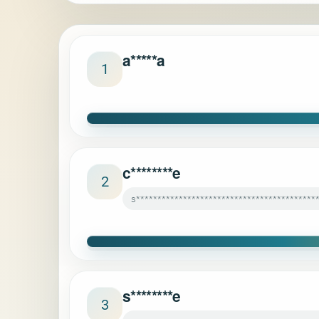
a*****a
1
c********e
2
s******************************************
s********e
3