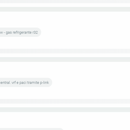
w - gas refrigerante r32
ntral. vrf e paci tramite p-link