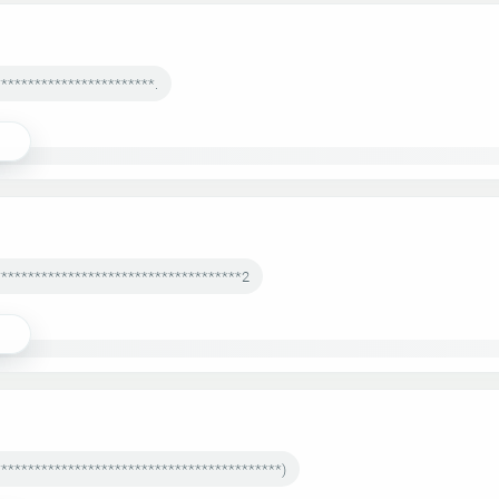
***********************.
*************************************2
******************************************)