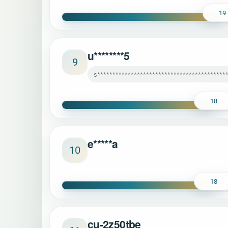
19
u********5
9
s******************************************
18
e*****a
10
18
cu-2z50tbe