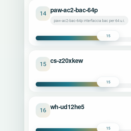
paw-ac2-bac-64p
14
paw-ac2-bac-64p interfaccia bac per 64 u.i.
15
cs-z20xkew
15
15
wh-ud12he5
16
15