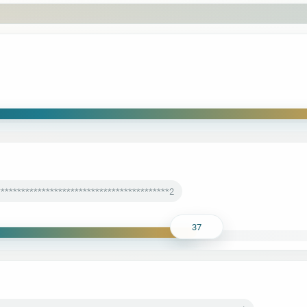
******************************************2
37