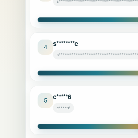
s*******************************************
s********e
4
s*******************************************
c*****6
5
c*****6