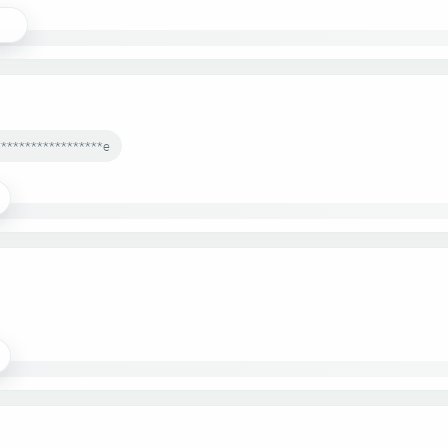
******************e