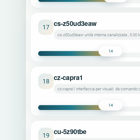
cs-z50ud3eaw
17
cs-z50ud3eaw unità interna canalizzata , 5.00 k
14
cz-capra1
18
cz-capra1 interfaccia per visuali. da comando ce
14
cu-5z90tbe
19