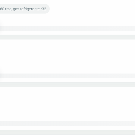
.60 risc, gas refrigerante r32