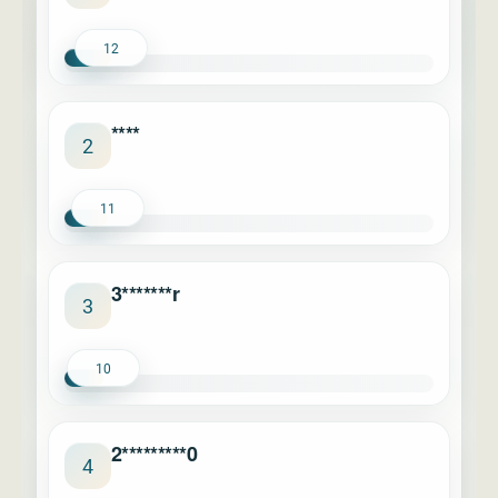
12
****
2
11
3*******r
3
10
2*********0
4