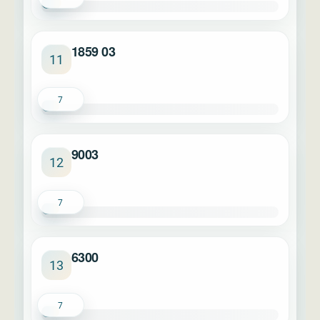
1859 03
11
7
9003
12
7
6300
13
7