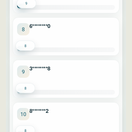
9
6********0
8
8
3********8
9
8
8*******2
10
8