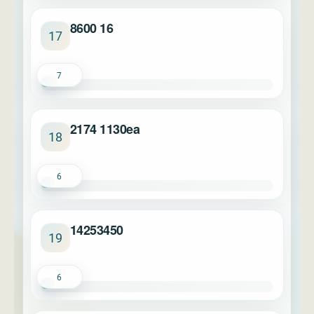
8600 16
17
7
2174 1130ea
18
6
14253450
19
6