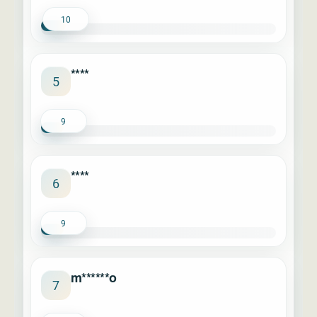
10
****
5
9
****
6
9
m******o
7