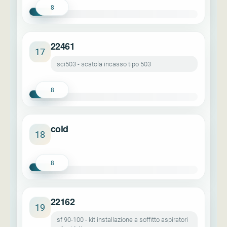
8
22461
17
sci503 - scatola incasso tipo 503
8
cold
18
8
22162
19
sf 90-100 - kit installazione a soffitto aspiratori