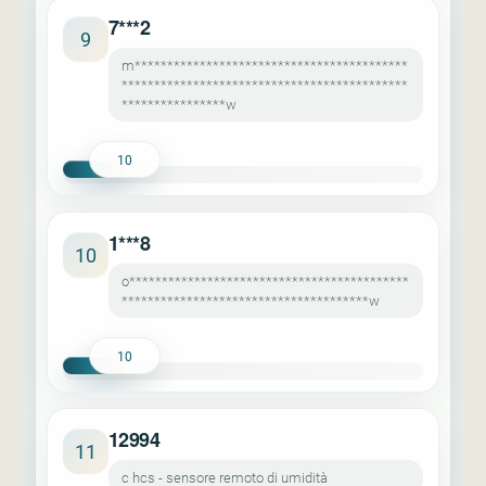
7***2
9
m******************************************
********************************************
****************w
10
1***8
10
o*******************************************
**************************************w
10
12994
11
c hcs - sensore remoto di umidità