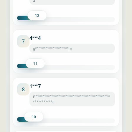
a
12
4***4
7
g*******************m
11
1***7
8
i*******************************************
***********e
10