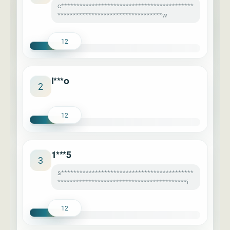
c*******************************************
**********************************w
12
l***o
2
12
1***5
3
s*******************************************
******************************************i
12