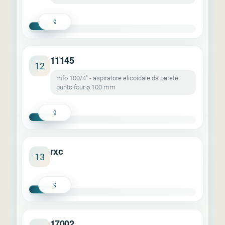
9
11145
12
mfo 100/4" - aspiratore elicoidale da parete
punto four ø 100 mm
9
rxc
13
9
17002