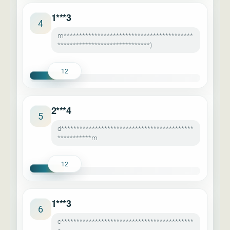
1***3
4
m******************************************
******************************)
12
2***4
5
d*******************************************
***********m
12
1***3
6
c*******************************************