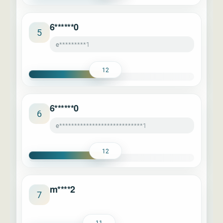
6******0
5
e*********1
12
6******0
6
e****************************1
12
m****2
7
11