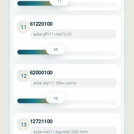
11
61220100
11
esbe gff111 vta372-25
10
62000100
12
esbe skp111 30kw, pump
10
12721100
13
esbe cra211 regulator 230v 6nm