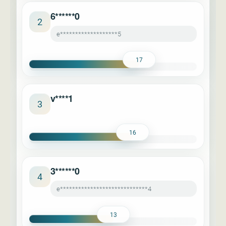
6******0
2
e*******************5
17
v****1
3
16
3******0
4
e*****************************4
13