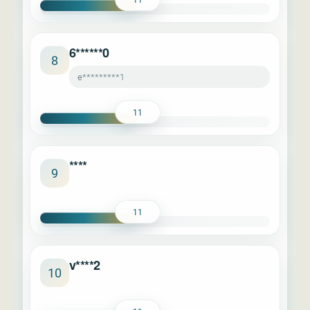
6******0
8
e*********1
11
****
9
11
v****2
10