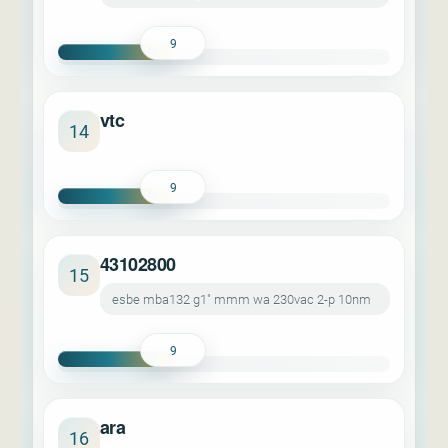
9
vtc
14
9
43102800
15
esbe mba132 g1" mmm wa 230vac 2-p 10nm
9
ara
16