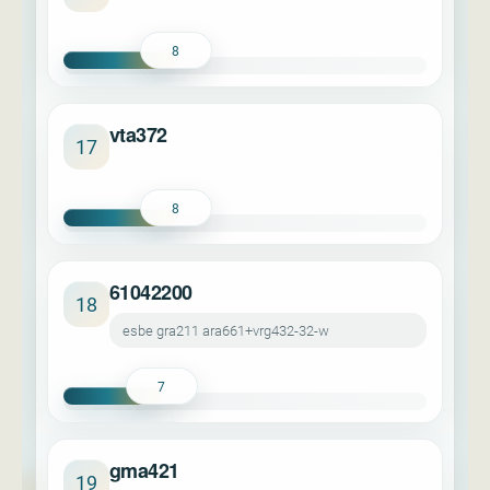
8
vta372
17
8
61042200
18
esbe gra211 ara661+vrg432-32-w
7
gma421
19