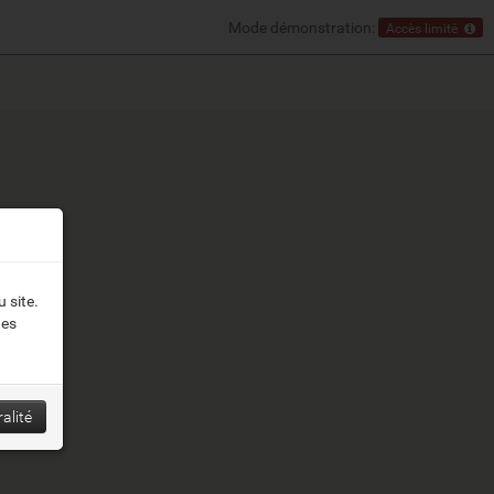
Mode démonstration:
Accès limité
 site.
des
alité