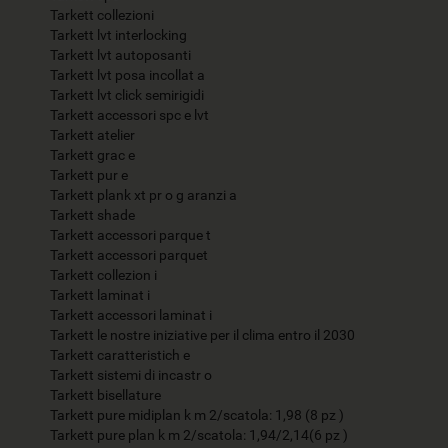
Tarkett collezioni
Tarkett lvt interlocking
Tarkett lvt autoposanti
Tarkett lvt posa incollat a
Tarkett lvt click semirigidi
Tarkett accessori spc e lvt
Tarkett atelier
Tarkett grac e
Tarkett pur e
Tarkett plank xt pr o g aranzi a
Tarkett shade
Tarkett accessori parque t
Tarkett accessori parquet
Tarkett collezion i
Tarkett laminat i
Tarkett accessori laminat i
Tarkett le nostre iniziative per il clima entro il 2030
Tarkett caratteristich e
Tarkett sistemi di incastr o
Tarkett bisellature
Tarkett pure midiplan k m 2/scatola: 1,98 (8 pz )
Tarkett pure plan k m 2/scatola: 1,94/2,14(6 pz )