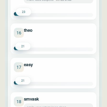
23
theo
16
21
easy
17
21
smvask
18