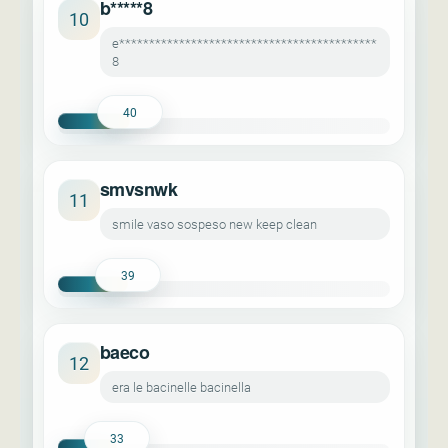
b*****8
10
e*******************************************
8
40
smvsnwk
11
smile vaso sospeso new keep clean
39
baeco
12
era le bacinelle bacinella
33