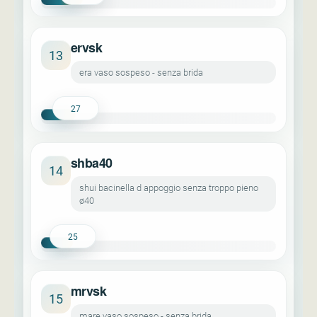
ervsk
13
era vaso sospeso - senza brida
27
shba40
14
shui bacinella d appoggio senza troppo pieno
ø40
25
mrvsk
15
mare vaso sospeso - senza brida