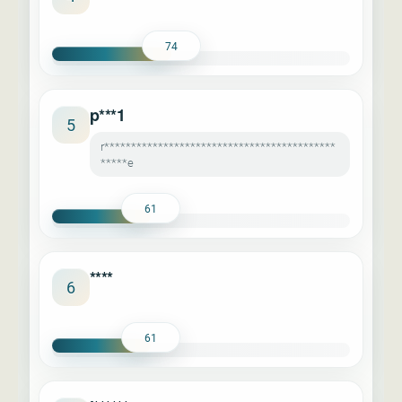
74
p***1
5
r*******************************************
*****e
61
****
6
61