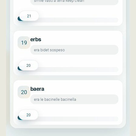
smile vaso a terra keep clean
21
erbs
19
era bidet sospeso
20
baera
20
era le bacinelle bacinella
20