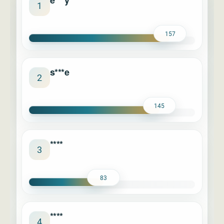
e***y
1
157
s***e
2
145
****
3
83
****
4