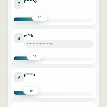
i******o
7
60
e***k
8
e****************o
48
p****o
9
40