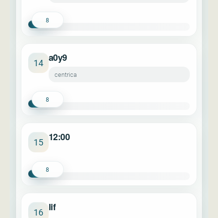
8
a0y9
14
centrica
8
12:00
15
8
lif
16