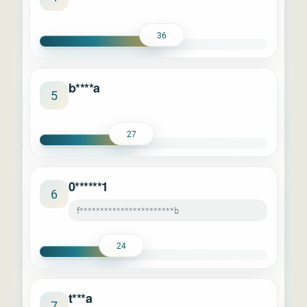
36
b****a
5
27
0******1
6
f***********************b
24
t***a
7