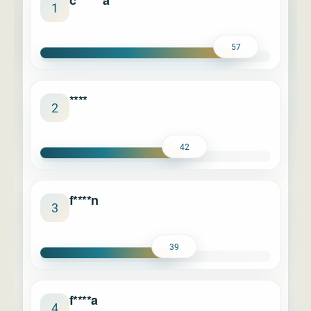
c******a
1
57
****
2
42
f****n
3
39
f****a
4