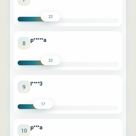
22
p*****a
8
22
l****3
9
17
p***a
10