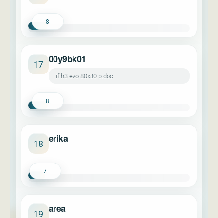
8
00y9bk01
17
lif h3 evo 80x80 p.doc
8
erika
18
7
area
19