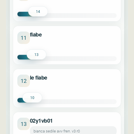
14
fiabe
11
13
le fiabe
12
10
02y1vb01
13
bianca sedile avv fren. v3 r0