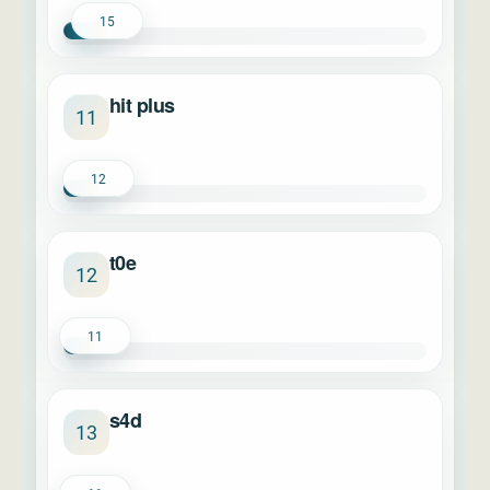
15
hit plus
11
12
t0e
12
11
s4d
13