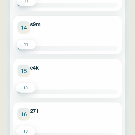
11
s9m
14
11
e4k
15
10
271
16
10