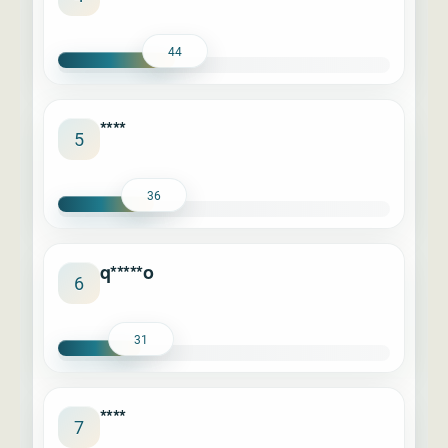
44
****
5
36
q*****o
6
31
****
7