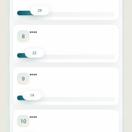
29
****
8
22
****
9
19
****
10