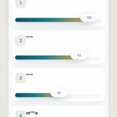
****
1
106
****
2
92
****
3
63
m***e
4