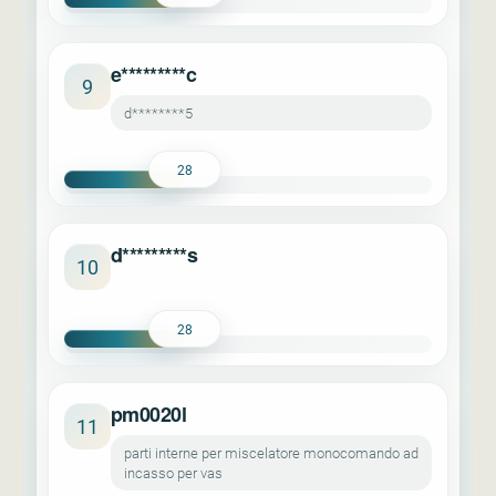
e*********c
9
d********5
28
d*********s
10
28
pm0020l
11
parti interne per miscelatore monocomando ad
incasso per vas