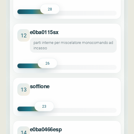
28
e0ba0115sx
12
parti interne per miscelatore monocomando ad
incasso
26
soffione
13
23
e0ba0466esp
14