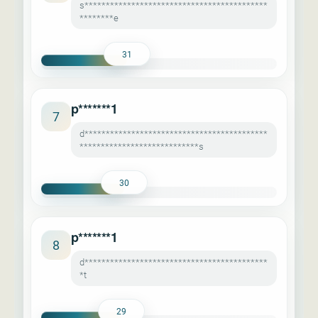
s*******************************************
********e
31
p*******1
7
d*******************************************
****************************s
30
p*******1
8
d*******************************************
*t
29