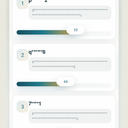
p*******2
1
d*******************************************
****************************v
53
q******8
2
s*******************************************
************************5
44
7****1
3
k*******************************************
**************************c