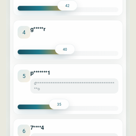
42
g*****r
4
40
p*******1
5
d*******************************************
**o
35
7****4
6