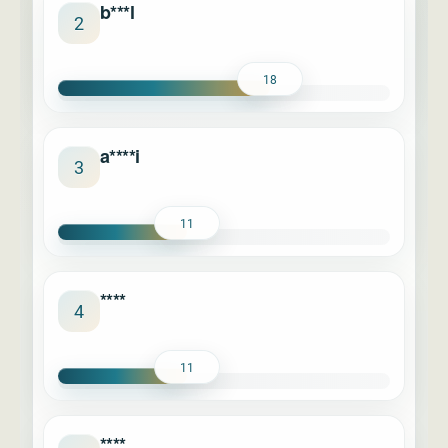
b***l
2
18
a****i
3
11
****
4
11
****