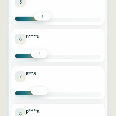
5
9
h*****5
6
8
8***8
7
8
p*****a
8