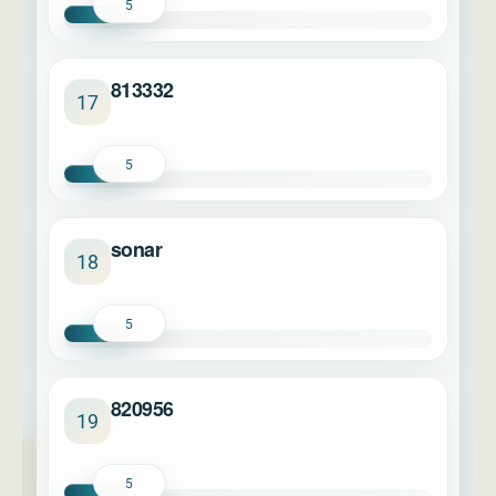
5
813332
17
5
sonar
18
5
820956
19
5