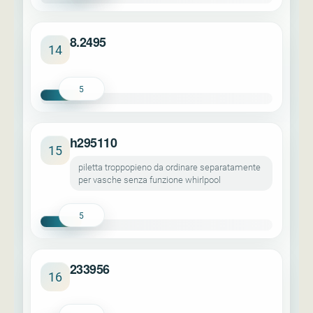
8.2495
14
5
h295110
15
piletta troppopieno da ordinare separatamente
per vasche senza funzione whirlpool
5
233956
16