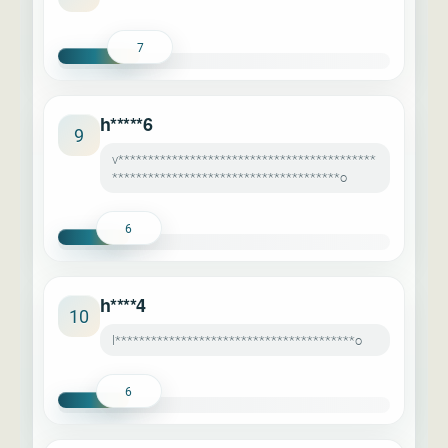
7
h*****6
9
v*******************************************
**************************************o
6
h****4
10
l****************************************o
6