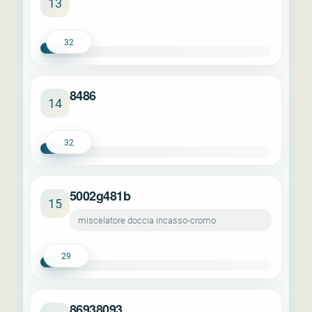
13
32
8486
14
32
5002g481b
15
miscelatore doccia incasso-cromo
29
86938093