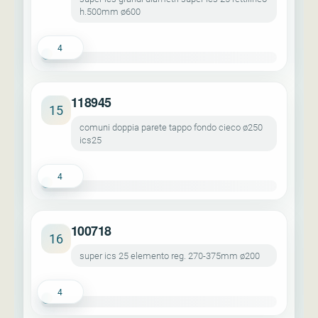
h.500mm ø600
4
118945
15
comuni doppia parete tappo fondo cieco ø250
ics25
4
100718
16
super ics 25 elemento reg. 270-375mm ø200
4