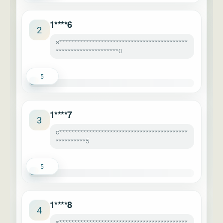
1****6
2
s*******************************************
*********************0
5
1****7
3
c*******************************************
**********5
5
1****8
4
s*******************************************