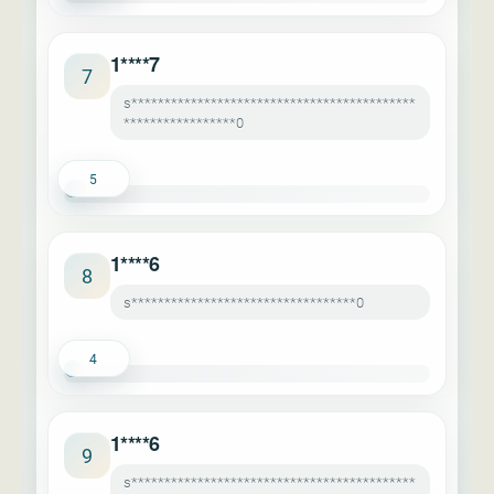
1****7
7
s*******************************************
*****************0
5
1****6
8
s**********************************0
4
1****6
9
s*******************************************