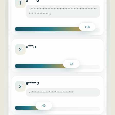
8*****8
1
u*******************************************
*************o
100
u***a
2
78
8*****2
3
k****************************,
40