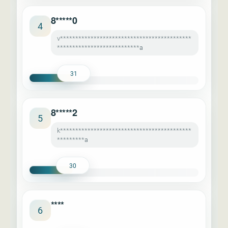
8*****0
4
v*******************************************
***************************a
31
8*****2
5
k*******************************************
*********a
30
****
6