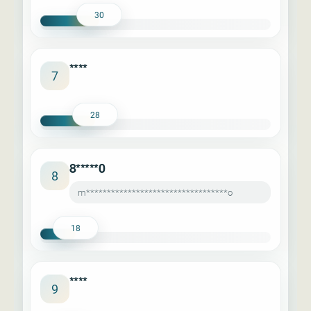
30
****
7
28
8*****0
8
m**********************************o
18
****
9