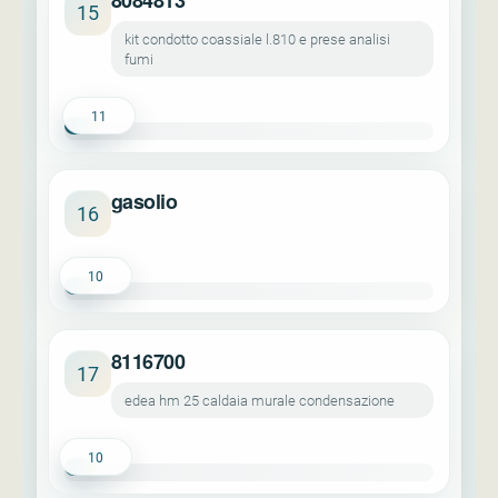
8084813
15
kit condotto coassiale l.810 e prese analisi
fumi
11
gasolio
16
10
8116700
17
edea hm 25 caldaia murale condensazione
10