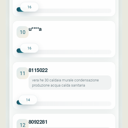
16
u****a
10
16
8115022
11
vera he 30 caldaia murale condensazione
produzione acqua calda sanitaria
14
8092281
12