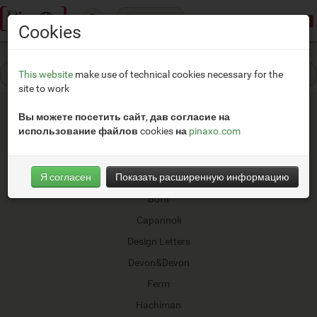
Категории
Режим демонстрации:
доступ ограничен
Cookies
This website
make use of technical cookies necessary for the
site to work
Вы можете посетить сайт, дав согласие на
использование файлов cookies на
pinaxo.com
&tradition
Я согласен
Показать расширенную информацию
Bitossi
Boffi
Capannoli
Design Letters
Devon&Devon
Ferm
Hachiman