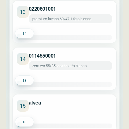
0220601001
13
premium lavabo 60x47 1 foro bianco
14
0114550001
14
zero wc 55x35 scarico p/s bianco
13
alvea
15
13