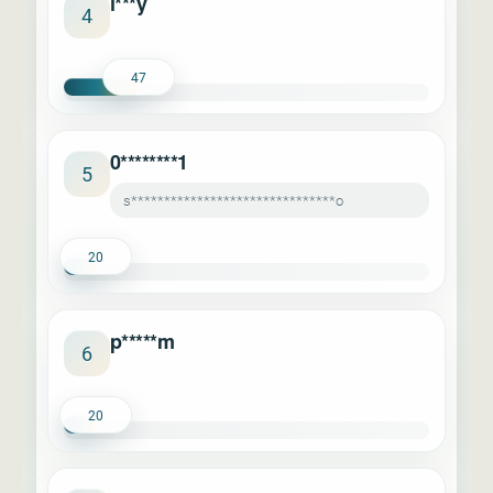
i***y
4
47
0********1
5
s*******************************o
20
p*****m
6
20