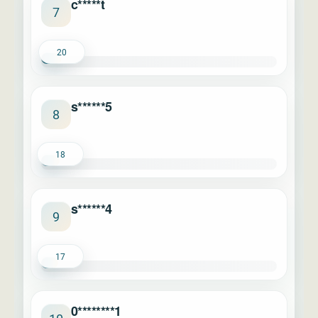
c*****t
7
20
s******5
8
18
s******4
9
17
0********1