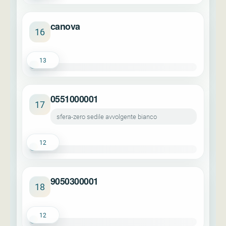
canova
16
13
0551000001
17
sfera-zero sedile avvolgente bianco
12
9050300001
18
12