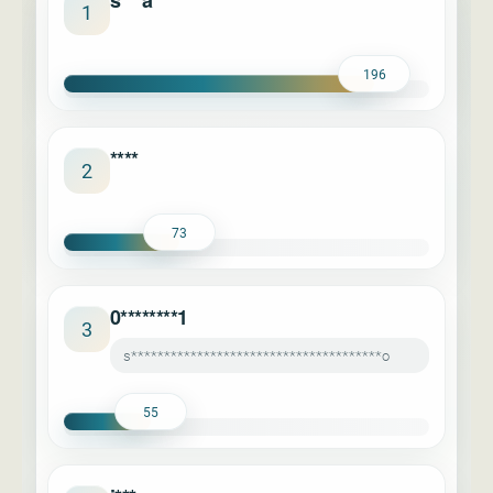
s***a
1
196
****
2
73
0********1
3
s**************************************o
55