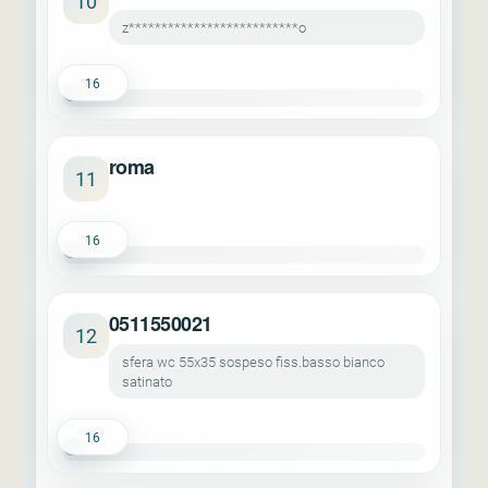
10
z**************************o
16
roma
11
16
0511550021
12
sfera wc 55x35 sospeso fiss.basso bianco
satinato
16