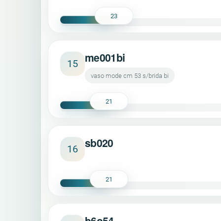
23
me001bi
15
vaso mode cm 53 s/brida bi
21
sb020
16
21
b6o54