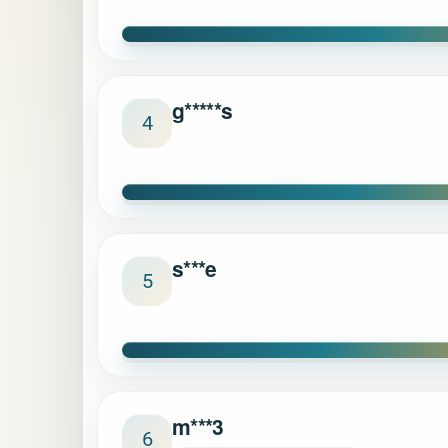
g*****s
4
s***e
5
m***3
6