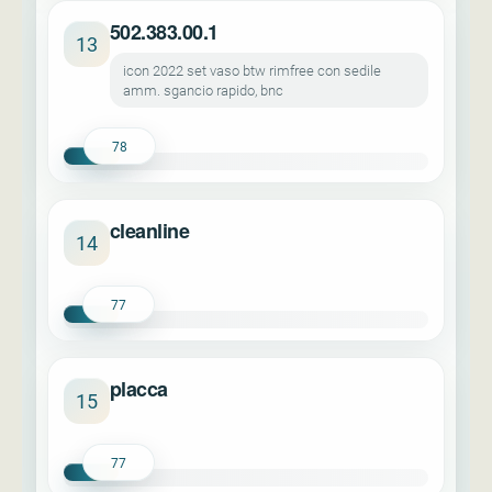
502.383.00.1
13
icon 2022 set vaso btw rimfree con sedile
amm. sgancio rapido, bnc
78
cleanline
14
77
placca
15
77