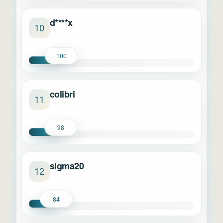
d****x
10
100
colibri
11
98
sigma20
12
84