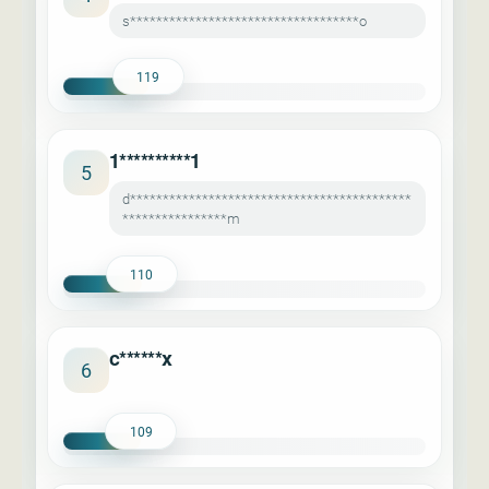
s***********************************o
119
1**********1
5
d*******************************************
****************m
110
c******x
6
109