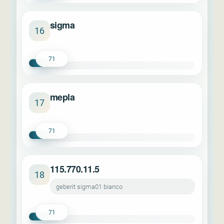
sigma
16
71
mepla
17
71
115.770.11.5
18
geberit sigma01 bianco
71