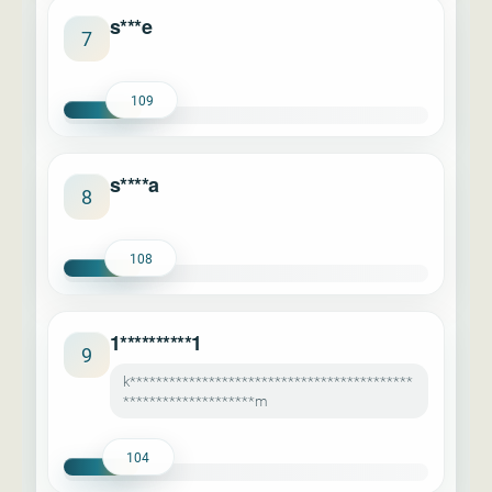
s***e
7
109
s****a
8
108
1**********1
9
k*******************************************
********************m
104