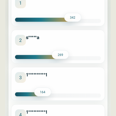
****
1
342
s*****a
2
269
1**********1
3
164
1**********1
4