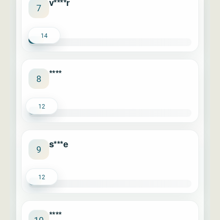
v****r
7
14
****
8
12
s***e
9
12
****