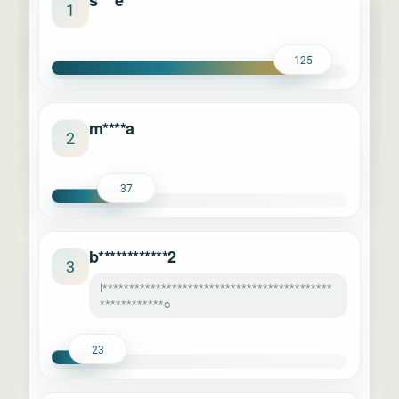
s***e
1
125
m****a
2
37
b************2
3
l*******************************************
************o
23