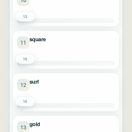
10
12
square
11
10
surf
12
10
gold
13