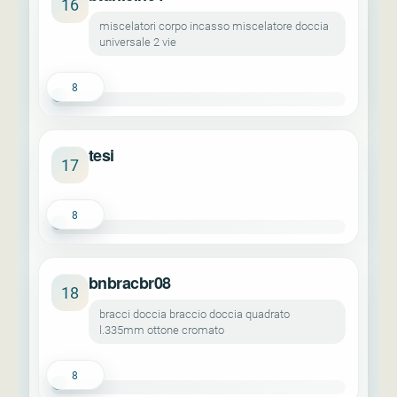
16
miscelatori corpo incasso miscelatore doccia
universale 2 vie
8
tesi
17
8
bnbracbr08
18
bracci doccia braccio doccia quadrato
l.335mm ottone cromato
8