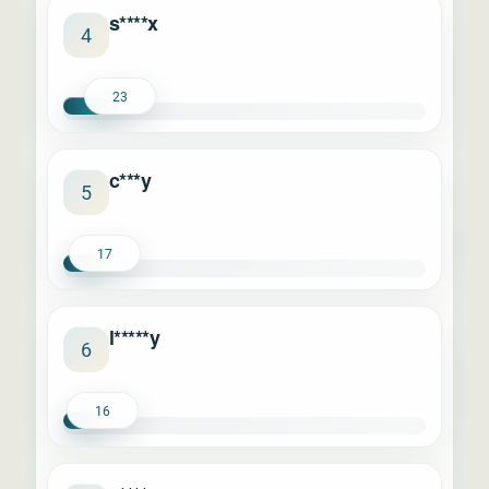
s****x
4
23
c***y
5
17
l*****y
6
16