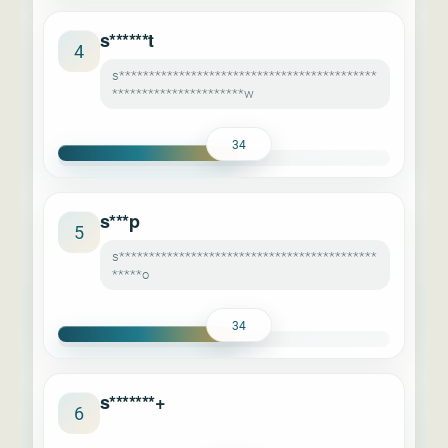
s******t
4
s*******************************************
**********************w
34
s***p
5
s*******************************************
*****o
34
s*******+
6