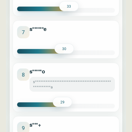
33
s******e
7
30
s*****o
8
s*******************************************
**********a
29
s***+
9