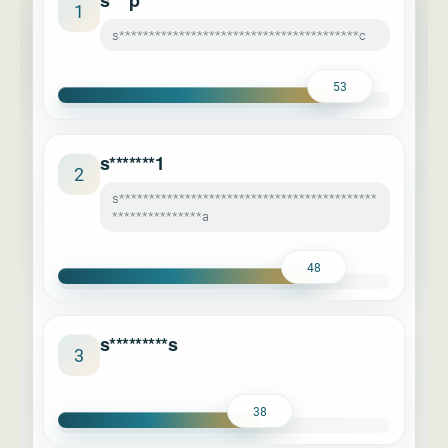
s***p
1
s****************************************c
53
s*******1
2
s*******************************************
***************a
48
s*********s
3
38