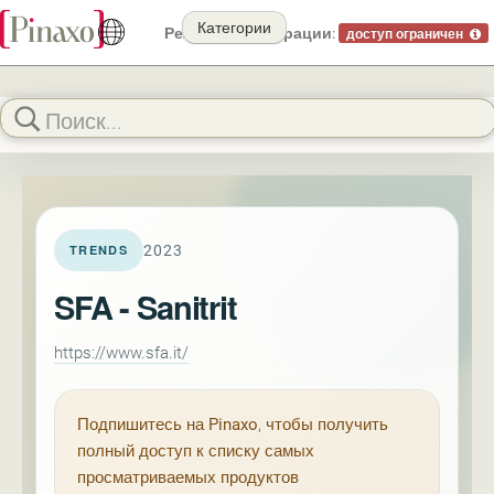
Категории
Режим демонстрации:
доступ ограничен
2023
TRENDS
SFA - Sanitrit
https://www.sfa.it/
Подпишитесь на
Pinaxo
, чтобы получить
полный доступ к списку самых
просматриваемых продуктов