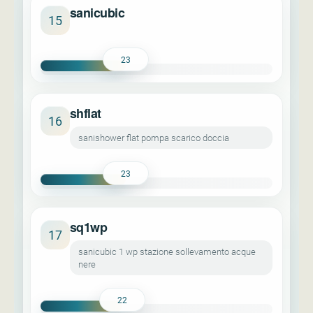
sanicubic
15
23
shflat
16
sanishower flat pompa scarico doccia
23
sq1wp
17
sanicubic 1 wp stazione sollevamento acque
nere
22