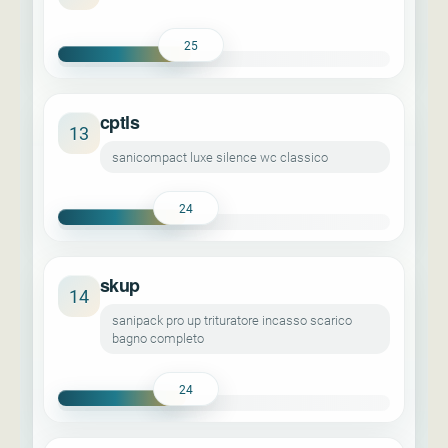
25
cptls
13
sanicompact luxe silence wc classico
24
skup
14
sanipack pro up trituratore incasso scarico
bagno completo
24