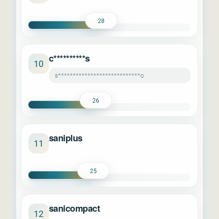
28
c**********s
10
s****************************o
26
saniplus
11
25
sanicompact
12